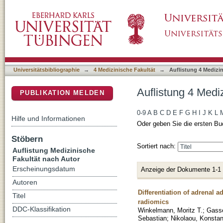
Auflistung 4 Medizinische Fakultät nach Auto
DSpace Repositorium (Manakin basiert)
Universitätsbibliographie
→
4 Medizinische Fakultät
→
Auflistung 4 Medizi
Auflistung 4 Medi
PUBLIKATION MELDEN
0-9
A
B
C
D
E
F
G
H
I
J
K
L
Hilfe und Informationen
Oder geben Sie die ersten Bu
Stöbern
Sortiert nach:
Auflistung Medizinische
Fakultät nach Autor
Erscheinungsdatum
Anzeige der Dokumente 1-1
Autoren
Differentiation of adrenal
Titel
radiomics
DDC-Klassifikation
Winkelmann, Moritz T.
;
Gasse
Sebastian
;
Nikolaou, Konstan