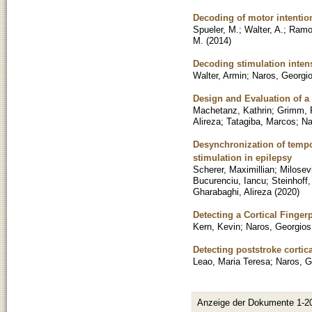
Decoding of motor intentio
Spueler, M.
;
Walter, A.
;
Ramos
M.
(
2014
)
Decoding stimulation inten
Walter, Armin
;
Naros, Georgi
Design and Evaluation of a
Machetanz, Kathrin
;
Grimm, F
Alireza
;
Tatagiba, Marcos
;
Na
Desynchronization of tempor
stimulation in epilepsy
Scherer, Maximillian
;
Milosev
Bucurenciu, Iancu
;
Steinhoff,
Gharabaghi, Alireza
(
2020
)
Detecting a Cortical Finge
Kern, Kevin
;
Naros, Georgios
Detecting poststroke corti
Leao, Maria Teresa
;
Naros, G
Anzeige der Dokumente 1-2