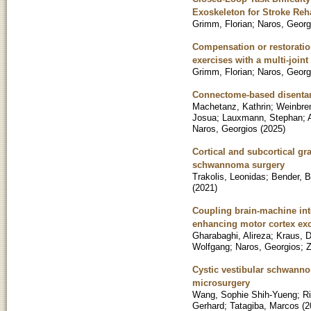
Exoskeleton for Stroke Reha
Grimm, Florian
;
Naros, Georg
Compensation or restoratio
exercises with a multi-join
Grimm, Florian
;
Naros, Georg
Connectome-based disentang
Machetanz, Kathrin
;
Weinbren
Josua
;
Lauxmann, Stephan
;
Naros, Georgios
(
2025
)
Cortical and subcortical gra
schwannoma surgery
Trakolis, Leonidas
;
Bender, 
(
2021
)
Coupling brain-machine inte
enhancing motor cortex exci
Gharabaghi, Alireza
;
Kraus, 
Wolfgang
;
Naros, Georgios
;
Z
Cystic vestibular schwanno
microsurgery
Wang, Sophie Shih-Yueng
;
R
Gerhard
;
Tatagiba, Marcos
(
2