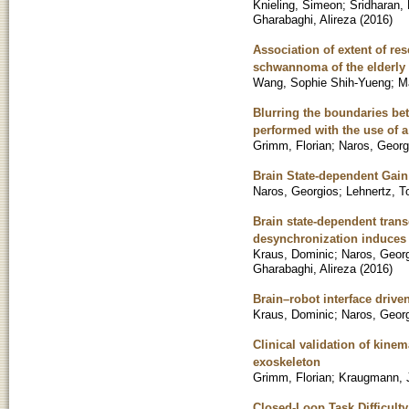
Knieling, Simeon
;
Sridharan,
Gharabaghi, Alireza
(
2016
)
Association of extent of re
schwannoma of the elderly
Wang, Sophie Shih-Yueng
;
M
Blurring the boundaries bet
performed with the use of 
Grimm, Florian
;
Naros, Georg
Brain State-dependent Gain
Naros, Georgios
;
Lehnertz, T
Brain state-dependent tran
desynchronization induces r
Kraus, Dominic
;
Naros, Geor
Gharabaghi, Alireza
(
2016
)
Brain–robot interface driven
Kraus, Dominic
;
Naros, Geor
Clinical validation of kine
exoskeleton
Grimm, Florian
;
Kraugmann, 
Closed-Loop Task Difficulty