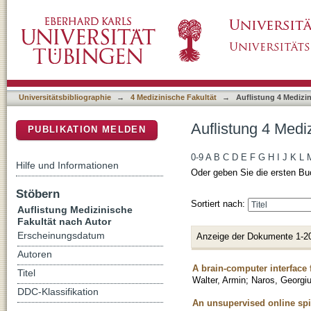
Auflistung 4 Medizinische Fakultät nach Auto
DSpace Repositorium (Manakin basiert)
Universitätsbibliographie
→
4 Medizinische Fakultät
→
Auflistung 4 Medizi
Auflistung 4 Medi
PUBLIKATION MELDEN
0-9
A
B
C
D
E
F
G
H
I
J
K
L
Hilfe und Informationen
Oder geben Sie die ersten Bu
Stöbern
Sortiert nach:
Auflistung Medizinische
Fakultät nach Autor
Erscheinungsdatum
Anzeige der Dokumente 1-2
Autoren
A brain-computer interface 
Titel
Walter, Armin
;
Naros, Georgi
DDC-Klassifikation
An unsupervised online spi