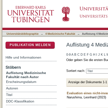
Auflistung 4 Medizinische Fakultät nach Aut
DSpace Repositorium (Manakin basiert)
Universitätsbibliographie
→
4 Medizinische Fakultät
→
Auflistung 4 Medizi
Auflistung 4 Medi
PUBLIKATION MELDEN
0-9
A
B
C
D
E
F
G
H
I
J
K
L
Hilfe und Informationen
Oder geben Sie die ersten Bu
Stöbern
Sortiert nach:
Auflistung Medizinische
Fakultät nach Autor
Erscheinungsdatum
Anzeige der Dokumente 1-1
Autoren
Evaluation eines nicht-inv
Titel
Narushima, Leonhard
(
2023
)
DDC-Klassifikation