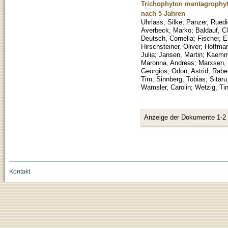
Trichophyton mentagrophyt
nach 5 Jahren
Uhrlass, Silke
;
Panzer, Ruedi
Averbeck, Marko
;
Baldauf, C
Deutsch, Cornelia
;
Fischer, E
Hirschsteiner, Oliver
;
Hoffman
Julia
;
Jansen, Martin
;
Kaemme
Maronna, Andreas
;
Marxsen, 
Georgios
;
Odon, Astrid
;
Rabe
Tim
;
Sinnberg, Tobias
;
Sitaru
Wamsler, Carolin
;
Wetzig, Ti
Anzeige der Dokumente 1-2
Kontakt