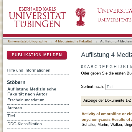
Auflistung 4 Medizinische Fakultät nach Auto
DSpace Repositorium (Manakin basiert)
Universitätsbibliographie
→
4 Medizinische Fakultät
→
Auflistung 4 Medizi
Auflistung 4 Medi
PUBLIKATION MELDEN
0-9
A
B
C
D
E
F
G
H
I
J
K
L
Hilfe und Informationen
Oder geben Sie die ersten Bu
Stöbern
Sortiert nach:
Auflistung Medizinische
Fakultät nach Autor
Erscheinungsdatum
Anzeige der Dokumente 1-2
Autoren
Activity of amorolfine or c
Titel
onychomycosis-Results of an
DDC-Klassifikation
Schaller, Martin
;
Walker, Birgi