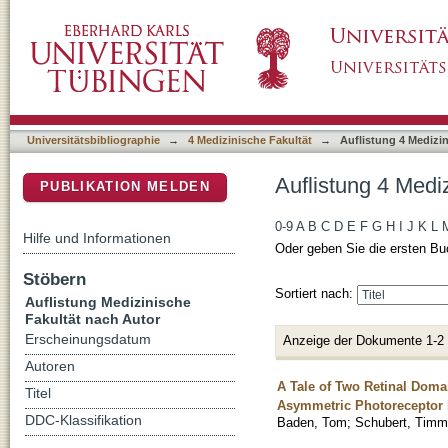
Auflistung 4 Medizinische Fakultät nach Auto
DSpace Repositorium (Manakin basiert)
Universitätsbibliographie
→
4 Medizinische Fakultät
→
Auflistung 4 Medizi
Auflistung 4 Medi
PUBLIKATION MELDEN
0-9
A
B
C
D
E
F
G
H
I
J
K
L
Hilfe und Informationen
Oder geben Sie die ersten Bu
Stöbern
Sortiert nach:
Auflistung Medizinische
Fakultät nach Autor
Erscheinungsdatum
Anzeige der Dokumente 1-2
Autoren
A Tale of Two Retinal Doma
Titel
Asymmetric Photoreceptor D
DDC-Klassifikation
Baden, Tom
;
Schubert, Timm