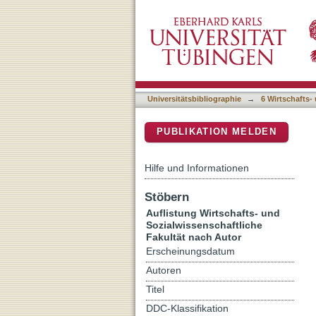
Auflistung 6 Wirtschafts-
DSpace Repositorium (Manakin b
Universitätsbibliographie
→
6 Wirtschafts-
PUBLIKATION MELDEN
Hilfe und Informationen
Stöbern
Auflistung Wirtschafts- und
Sozialwissenschaftliche
Fakultät nach Autor
Erscheinungsdatum
Autoren
Titel
DDC-Klassifikation