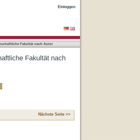
r
Einloggen
nschaftliche Fakultät nach Autor
aftliche Fakultät nach
Nächste Seite >>