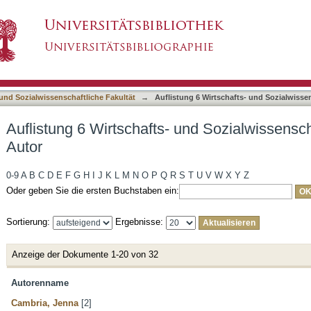
 und Sozialwissenschaftliche Fakultät nach Auto
asiert)
 und Sozialwissenschaftliche Fakultät
→
Auflistung 6 Wirtschafts- und Sozialwisse
Auflistung 6 Wirtschafts- und Sozialwissensch
Autor
0-9
A
B
C
D
E
F
G
H
I
J
K
L
M
N
O
P
Q
R
S
T
U
V
W
X
Y
Z
Oder geben Sie die ersten Buchstaben ein:
Sortierung:
Ergebnisse:
Anzeige der Dokumente 1-20 von 32
Autorenname
Cambria, Jenna
[2]