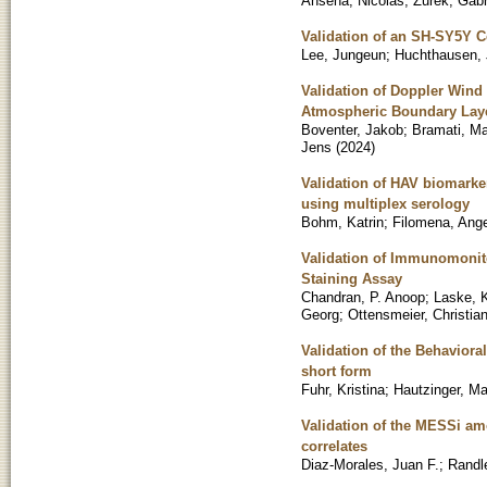
Ahsena, Nicolas
;
Zurek, Gabr
Validation of an SH-SY5Y C
Lee, Jungeun
;
Huchthausen, 
Validation of Doppler Wind
Atmospheric Boundary Lay
Boventer, Jakob
;
Bramati, Ma
Jens
(
2024
)
Validation of HAV biomarker 
using multiplex serology
Bohm, Katrin
;
Filomena, Ang
Validation of Immunomonito
Staining Assay
Chandran, P. Anoop
;
Laske, K
Georg
;
Ottensmeier, Christia
Validation of the Behaviora
short form
Fuhr, Kristina
;
Hautzinger, Ma
Validation of the MESSi am
correlates
Diaz-Morales, Juan F.
;
Randle