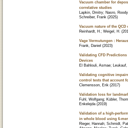
Vacuum chamber for deposit
correlative studies
Lapkin, Dmitry
;
Nasro, Roody
Schreiber, Frank
(
2025
)
Vacuum nature of the QCD 
Reinhardt, H.
;
Weigel, H.
(
20
Vage Vermutungen : Heraus
Frank, Daniel
(
2023
)
Validating CFD Prediction
Devices
El Bahlouli, Asmae
;
Leukauf,
Validating cognitive impai
control tests that account 
Clemensson, Erik
(
2017
)
Validation loss for landmar
Fuhl, Wolfgang
;
Kübler, Tho
Enkelejda
(
2019
)
Validation of a high-perfor
in whole blood using 6-mer
Rieger, Hannah
;
Schmidt, Pat