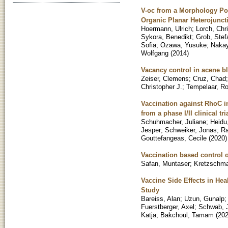
V-oc from a Morphology Poin
Organic Planar Heterojunct
Hoermann, Ulrich
;
Lorch, Chr
Sykora, Benedikt
;
Grob, Stef
Sofia
;
Ozawa, Yusuke
;
Naka
Wolfgang
(
2014
)
Vacancy control in acene bl
Zeiser, Clemens
;
Cruz, Chad
Christopher J.
;
Tempelaar, Ro
Vaccination against RhoC i
from a phase I/II clinical tri
Schuhmacher, Juliane
;
Heidu
Jesper
;
Schweiker, Jonas
;
R
Gouttefangeas, Cecile
(
2020
)
Vaccination based control o
Safan, Muntaser
;
Kretzschma
Vaccine Side Effects in He
Study
Bareiss, Alan
;
Uzun, Gunalp
Fuerstberger, Axel
;
Schwab, J
Katja
;
Bakchoul, Tamam
(
20