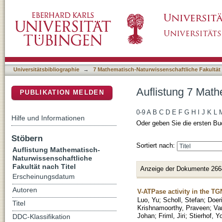
Auflistung 7 Mathematisch-Naturwissenschaftl
DSpace Repositorium (Manakin basiert)
Universitätsbibliographie
→
7 Mathematisch-Naturwissenschaftliche Fakultät
Auflistung 7 Math
PUBLIKATION MELDEN
0-9
A
B
C
D
E
F
G
H
I
J
K
L
Hilfe und Informationen
Oder geben Sie die ersten Bu
Stöbern
Sortiert nach:
Auflistung Mathematisch-
Naturwissenschaftliche
Fakultät nach Titel
Anzeige der Dokumente 266
Erscheinungsdatum
Autoren
V-ATPase activity in the TG
Luo, Yu
;
Scholl, Stefan
;
Doer
Titel
Krishnamoorthy, Praveen
;
Va
Johan
;
Friml, Jiri
;
Stierhof, Y
DDC-Klassifikation