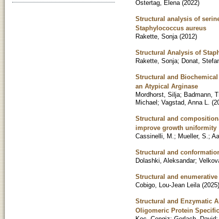
Ostertag, Elena
(
2022
)
Structural analysis of serin
Staphylococcus aureus
Rakette, Sonja
(
2012
)
Structural Analysis of Sta
Rakette, Sonja
;
Donat, Stefa
Structural and Biochemical 
an Atypical Arginase
Mordhorst, Silja
;
Badmann, 
Michael
;
Vagstad, Anna L.
(
2
Structural and composition
improve growth uniformity
Cassinelli, M.
;
Mueller, S.
;
Aa
Structural and conformatio
Dolashki, Aleksandar
;
Velkov
Structural and enumerative 
Cobigo, Lou-Jean Leila
(
2025
Structural and Enzymatic A
Oligomeric Protein Specific
Koc, Cengiz
;
Gerlach, David