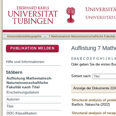
Auflistung 7 Mathematisch-Naturwissenschaftl
DSpace Repositorium (Manakin basiert)
Universitätsbibliographie
→
7 Mathematisch-Naturwissenschaftliche Fakultät
Auflistung 7 Math
PUBLIKATION MELDEN
0-9
A
B
C
D
E
F
G
H
I
J
K
L
Hilfe und Informationen
Oder geben Sie die ersten Bu
Stöbern
Sortiert nach:
Auflistung Mathematisch-
Naturwissenschaftliche
Fakultät nach Titel
Anzeige der Dokumente 224
Erscheinungsdatum
Autoren
Structural analysis of prot
Bartlick, Natascha
(
2022
)
Titel
Structural analysis of rece
DDC-Klassifikation