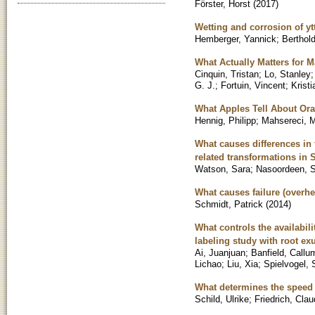
Förster, Horst
(
2017
)
Wetting and corrosion of yt
Hemberger, Yannick
;
Berthold
What Actually Matters for 
Cinquin, Tristan
;
Lo, Stanley
G. J.
;
Fortuin, Vincent
;
Kristi
What Apples Tell About Or
Hennig, Philipp
;
Mahsereci, 
What causes differences in f
related transformations in S
Watson, Sara
;
Nasoordeen, 
What causes failure (overhe
Schmidt, Patrick
(
2014
)
What controls the availabil
labeling study with root ex
Ai, Juanjuan
;
Banfield, Callu
Lichao
;
Liu, Xia
;
Spielvogel, 
What determines the speed 
Schild, Ulrike
;
Friedrich, Clau