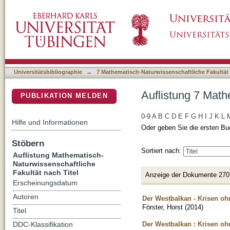
Auflistung 7 Mathematisch-Naturwissenschaftl
DSpace Repositorium (Manakin basiert)
Universitätsbibliographie
→
7 Mathematisch-Naturwissenschaftliche Fakultät
Auflistung 7 Math
PUBLIKATION MELDEN
0-9
A
B
C
D
E
F
G
H
I
J
K
L
Hilfe und Informationen
Oder geben Sie die ersten Bu
Stöbern
Sortiert nach:
Auflistung Mathematisch-
Naturwissenschaftliche
Fakultät nach Titel
Anzeige der Dokumente 270
Erscheinungsdatum
Autoren
Der Westbalkan - Krisen o
Förster, Horst
(
2014
)
Titel
Der Westbalkan : Krisen o
DDC-Klassifikation