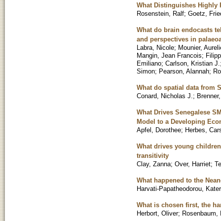
What Distinguishes Highly
Rosenstein, Ralf
;
Goetz, Frie
What do brain endocasts tel
and perspectives in palaeo
Labra, Nicole
;
Mounier, Aurel
Mangin, Jean Francois
;
Filip
Emiliano
;
Carlson, Kristian J.
Simon
;
Pearson, Alannah
;
Ro
What do spatial data from S
Conard, Nicholas J.
;
Brenner,
What Drives Senegalese S
Model to a Developing Ec
Apfel, Dorothee
;
Herbes, Car
What drives young children t
transitivity
Clay, Zanna
;
Over, Harriet
;
Te
What happened to the Nean
Harvati-Papatheodorou, Kater
What is chosen first, the ha
Herbort, Oliver
;
Rosenbaum, 