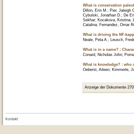
What is conservation paleo
Dillon, Erin M.
;
Pier, Jaleigh 
Cybulski, Jonathan D.
;
De En
Sekhar
;
Kocakova, Kristina
;
Catalina
;
Fernandez, Omar R
What is driving the NF-kap
Neale, Peta A.
;
Leusch, Frede
What is in a name? : Charac
Conard, Nicholas John
;
Porra
What is knowledge? : who c
Oeberst, Aileen
;
Kimmerle, J
Anzeige der Dokumente 270
Kontakt