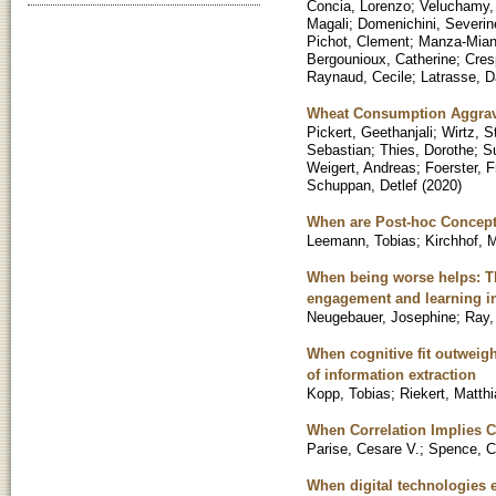
Concia, Lorenzo
;
Veluchamy, 
Magali
;
Domenichini, Severin
Pichot, Clement
;
Manza-Mian
Bergounioux, Catherine
;
Cres
Raynaud, Cecile
;
Latrasse, D
Wheat Consumption Aggravat
Pickert, Geethanjali
;
Wirtz, S
Sebastian
;
Thies, Dorothe
;
S
Weigert, Andreas
;
Foerster, F
Schuppan, Detlef
(
2020
)
When are Post-hoc Conceptu
Leemann, Tobias
;
Kirchhof, 
When being worse helps: T
engagement and learning i
Neugebauer, Josephine
;
Ray,
When cognitive fit outweig
of information extraction
Kopp, Tobias
;
Riekert, Matth
When Correlation Implies C
Parise, Cesare V.
;
Spence, C
When digital technologies e