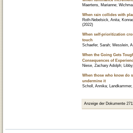
Maertens, Marianne
;
Wichman
When rain collides with pl
Roth-Nebelsick, Anita
;
Konrad
(
2022
)
When self-prioritization cr
touch
Schaefer, Sarah
;
Wesslein, A
When the Going Gets Tough
Consequences of Experienc
Niese, Zachary Adolph
;
Libby
When those who know do sha
undermine it
Scholl, Annika
;
Landkammer, 
Anzeige der Dokumente 271