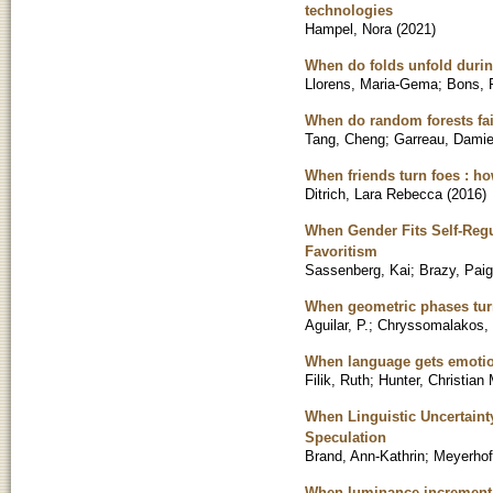
technologies
Hampel, Nora
(
2021
)
When do folds unfold durin
Llorens, Maria-Gema
;
Bons, 
When do random forests fai
Tang, Cheng
;
Garreau, Dami
When friends turn foes : h
Ditrich, Lara Rebecca
(
2016
)
When Gender Fits Self-Regu
Favoritism
Sassenberg, Kai
;
Brazy, Paig
When geometric phases tur
Aguilar, P.
;
Chryssomalakos, 
When language gets emotion
Filik, Ruth
;
Hunter, Christian
When Linguistic Uncertaint
Speculation
Brand, Ann-Kathrin
;
Meyerhof
When luminance increment 