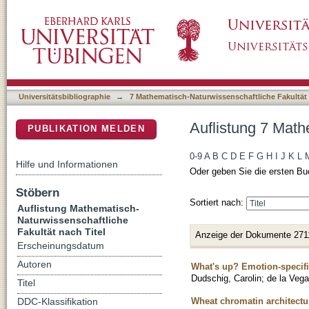
Auflistung 7 Mathematisch-Naturwissenschaftl
DSpace Repositorium (Manakin basiert)
Universitätsbibliographie
→
7 Mathematisch-Naturwissenschaftliche Fakultät
Auflistung 7 Math
PUBLIKATION MELDEN
0-9
A
B
C
D
E
F
G
H
I
J
K
L
Hilfe und Informationen
Oder geben Sie die ersten Bu
Stöbern
Sortiert nach:
Auflistung Mathematisch-
Naturwissenschaftliche
Fakultät nach Titel
Anzeige der Dokumente 271
Erscheinungsdatum
Autoren
What's up? Emotion-specifi
Dudschig, Carolin
;
de la Vega
Titel
Wheat chromatin architectur
DDC-Klassifikation