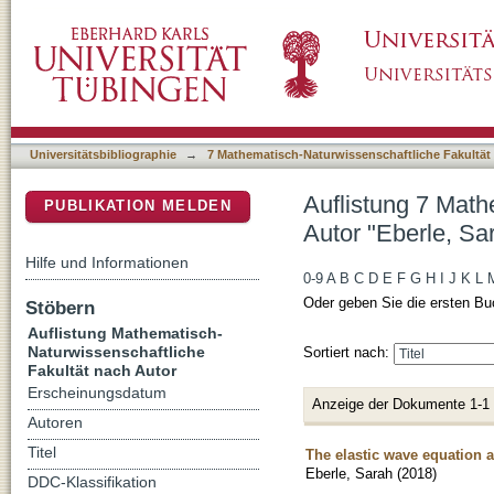
Auflistung 7 Mathematisch-Naturwissenschaft
DSpace Repositorium (Manakin basiert)
Universitätsbibliographie
→
7 Mathematisch-Naturwissenschaftliche Fakultät
Auflistung 7 Math
PUBLIKATION MELDEN
Autor "Eberle, Sa
Hilfe und Informationen
0-9
A
B
C
D
E
F
G
H
I
J
K
L
Oder geben Sie die ersten Bu
Stöbern
Auflistung Mathematisch-
Naturwissenschaftliche
Sortiert nach:
Fakultät nach Autor
Erscheinungsdatum
Anzeige der Dokumente 1-1
Autoren
Titel
The elastic wave equation a
Eberle, Sarah
(
2018
)
DDC-Klassifikation