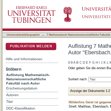
Auflistung 7 Mathematisch-Naturwissenschaft
DSpace Repositorium (Manakin basiert)
Universitätsbibliographie
→
7 Mathematisch-Naturwissenschaftliche Fakultät
Auflistung 7 Math
PUBLIKATION MELDEN
Autor "Ebersbach
Hilfe und Informationen
0-9
A
B
C
D
E
F
G
H
I
J
K
L
Oder geben Sie die ersten Bu
Stöbern
Auflistung Mathematisch-
Naturwissenschaftliche
Sortiert nach:
Fakultät nach Autor
Erscheinungsdatum
Anzeige der Dokumente 1-2
Autoren
Titel
Hölderlins Geist ist gegenw
Streif, Matthias
;
Ebersbach, 
DDC-Klassifikation