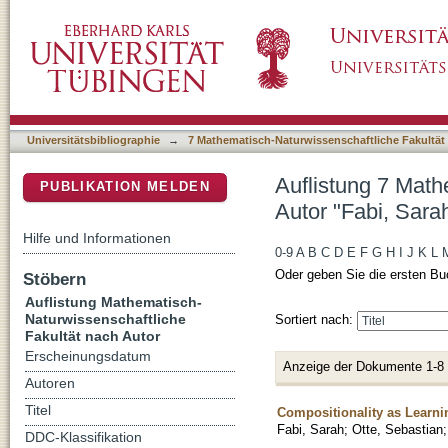
Auflistung 7 Mathematisch-Naturwissenschaft
DSpace Repositorium (Manakin basiert)
Universitätsbibliographie
→
7 Mathematisch-Naturwissenschaftliche Fakultät
Auflistung 7 Math
PUBLIKATION MELDEN
Autor "Fabi, Sara
Hilfe und Informationen
0-9
A
B
C
D
E
F
G
H
I
J
K
L
Oder geben Sie die ersten Bu
Stöbern
Auflistung Mathematisch-
Naturwissenschaftliche
Sortiert nach:
Fakultät nach Autor
Erscheinungsdatum
Anzeige der Dokumente 1-8
Autoren
Titel
Compositionality as Learni
Fabi, Sarah
;
Otte, Sebastian
DDC-Klassifikation