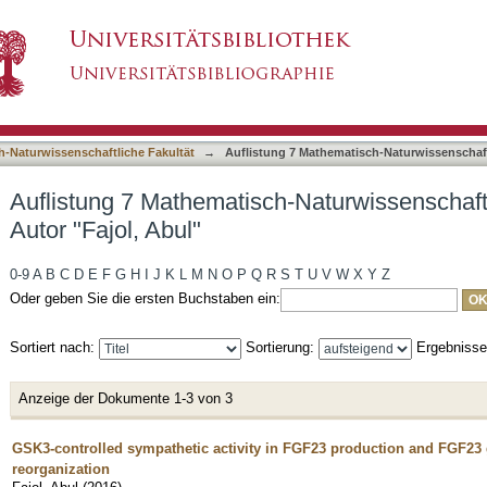
-Naturwissenschaftliche Fakultät nach Autor "F
asiert)
h-Naturwissenschaftliche Fakultät
→
Auflistung 7 Mathematisch-Naturwissenschaft
Auflistung 7 Mathematisch-Naturwissenschaft
Autor "Fajol, Abul"
0-9
A
B
C
D
E
F
G
H
I
J
K
L
M
N
O
P
Q
R
S
T
U
V
W
X
Y
Z
Oder geben Sie die ersten Buchstaben ein:
Sortiert nach:
Sortierung:
Ergebniss
Anzeige der Dokumente 1-3 von 3
GSK3-controlled sympathetic activity in FGF23 production and FGF23 g
reorganization