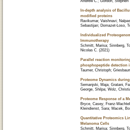
Andrew C.
;
Gordon, Stephen 
In-depth analysis of Bacill
modified proteins
Ravikumar, Vaishnavi
;
Nalpas
Sebastijan
;
Domazet-Loso, T
Individualized Proteogenom
Immunotherapy
Schmitt, Marisa
;
Sinnberg, T
Nicolas C.
(
2021
)
Parallel reaction monitorin
phosphopeptide detection 
Taumer, Christoph
;
Griesbau
Proteome Dynamics during A
Semanjski, Maja
;
Gratani, Fa
George, Shilpa
;
Wolz, Christ
Proteome Response of a Met
Bryce, Casey
;
Franz-Wachtel,
Kleindienst, Sara
;
Macek, Bo
Quantitative Proteomics Lin
Melanoma Cells
Schmitt, Marisa
;
Sinnberg, T