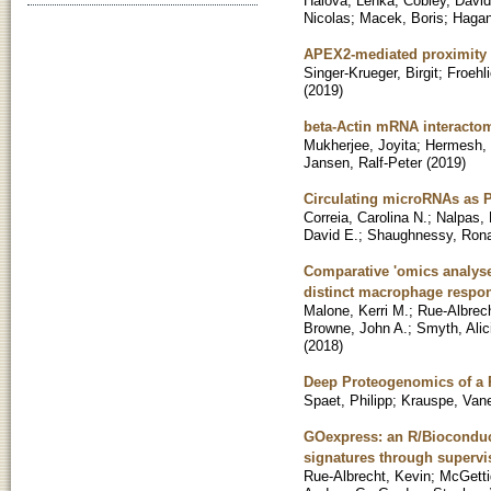
Halova, Lenka
;
Cobley, David
Nicolas
;
Macek, Boris
;
Hagan
APEX2-mediated proximity l
Singer-Krueger, Birgit
;
Froehl
(
2019
)
beta-Actin mRNA interactom
Mukherjee, Joyita
;
Hermesh, 
Jansen, Ralf-Peter
(
2019
)
Circulating microRNAs as P
Correia, Carolina N.
;
Nalpas, 
David E.
;
Shaughnessy, Ron
Comparative 'omics analyse
distinct macrophage respons
Malone, Kerri M.
;
Rue-Albrec
Browne, John A.
;
Smyth, Alic
(
2018
)
Deep Proteogenomics of a 
Spaet, Philipp
;
Krauspe, Van
GOexpress: an R/Bioconducto
signatures through supervi
Rue-Albrecht, Kevin
;
McGetti