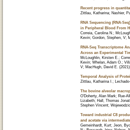
Recent progress in quantit
Zittlau, Katharina
;
Nashier, P
RNA Sequencing (RNA-Seq) 
in Peripheral Blood From H
Correia, Carolina N.
;
McLoughl
Kevin
;
Gordon, Stephen, V
;
M
RNA-Seq Transcriptome Anal
Across an Experimental Ti
McLoughlin, Kirsten E.
;
Corre
Kevin
;
Whelan, Adam O.
;
Vil
V
;
MacHugh, David E.
(
2021
)
Temporal Analysis of Prote
Zittlau, Katharina I.
;
Lechado-
The bovine alveolar macrop
O'Doherty, Alan Mark
;
Rue-Al
Lizabeth
;
Hall, Thomas Jona
Stephen Vincent
;
Wojewodzic
Toward industrial C8 produ
and acetate via intermediat
Gemeinhardt, Kurt
;
Jeon, By
N.
;
Bessarab, Irina
;
Nalpas, 