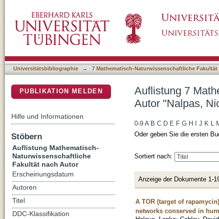
Auflistung 7 Mathematisch-Naturwissenschaft
DSpace Repositorium (Manakin basiert)
Universitätsbibliographie
→
7 Mathematisch-Naturwissenschaftliche Fakultät
Auflistung 7 Math
PUBLIKATION MELDEN
Autor "Nalpas, Ni
Hilfe und Informationen
0-9
A
B
C
D
E
F
G
H
I
J
K
L
Oder geben Sie die ersten Bu
Stöbern
Auflistung Mathematisch-
Naturwissenschaftliche
Sortiert nach:
Fakultät nach Autor
Erscheinungsdatum
Anzeige der Dokumente 1-1
Autoren
Titel
A TOR (target of rapamycin)
networks conserved in hu
DDC-Klassifikation