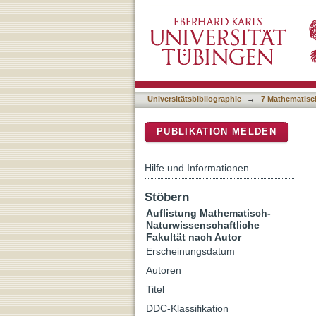
Auflistung 7 Mathematisch
DSpace Repositorium (Manakin b
Universitätsbibliographie
→
7 Mathematisc
PUBLIKATION MELDEN
Hilfe und Informationen
Stöbern
Auflistung Mathematisch-
Naturwissenschaftliche
Fakultät nach Autor
Erscheinungsdatum
Autoren
Titel
DDC-Klassifikation