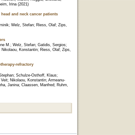
eim, Irina
(
2021
)
f head and neck cancer patients
minik
;
Welz, Stefan
;
Riess, Olaf
;
Zips,
ers
ene M.
;
Welz, Stefan
;
Gatidis, Sergios
;
;
Nikolaou, Konstantin
;
Riess, Olaf
;
Zips,
therapy-refractory
 Stephan
;
Schulze-Osthoff, Klaus
;
 Veit
;
Nikolaou, Konstantin
;
Armeanu-
ha, Janina
;
Claassen, Manfred
;
Ruhm,