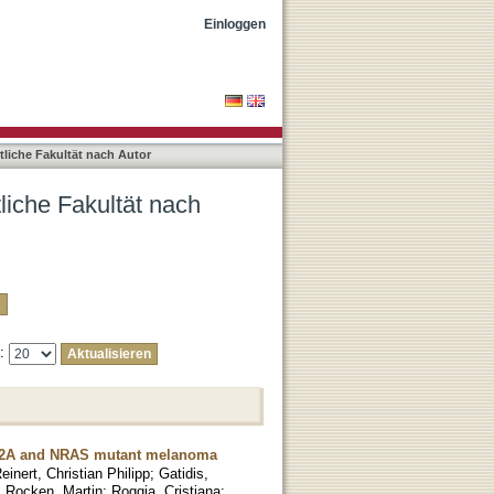
"Nann, Dominik"
Einloggen
liche Fakultät nach Autor
liche Fakultät nach
e:
KN2A and NRAS mutant melanoma
einert, Christian Philipp
;
Gatidis,
;
Rocken, Martin
;
Roggia, Cristiana
;