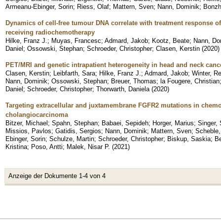
Armeanu-Ebinger, Sorin
;
Riess, Olaf
;
Mattern, Sven
;
Nann, Dominik
;
Bonzh
Dynamics of cell-free tumour DNA correlate with treatment response o
receiving radiochemotherapy
Hilke, Franz J.
;
Muyas, Francesc
;
Admard, Jakob
;
Kootz, Beate
;
Nann, Do
Daniel
;
Ossowski, Stephan
;
Schroeder, Christopher
;
Clasen, Kerstin
(
2020
)
PET/MRI and genetic intrapatient heterogeneity in head and neck canc
Clasen, Kerstin
;
Leibfarth, Sara
;
Hilke, Franz J.
;
Admard, Jakob
;
Winter, R
Nann, Dominik
;
Ossowski, Stephan
;
Breuer, Thomas
;
la Fougere, Christian
Daniel
;
Schroeder, Christopher
;
Thorwarth, Daniela
(
2020
)
Targeting extracellular and juxtamembrane FGFR2 mutations in chemo
cholangiocarcinoma
Bitzer, Michael
;
Spahn, Stephan
;
Babaei, Sepideh
;
Horger, Marius
;
Singer,
Missios, Pavlos
;
Gatidis, Sergios
;
Nann, Dominik
;
Mattern, Sven
;
Scheble,
Ebinger, Sorin
;
Schulze, Martin
;
Schroeder, Christopher
;
Biskup, Saskia
;
Be
Kristina
;
Poso, Antti
;
Malek, Nisar P.
(
2021
)
Anzeige der Dokumente 1-4 von 4