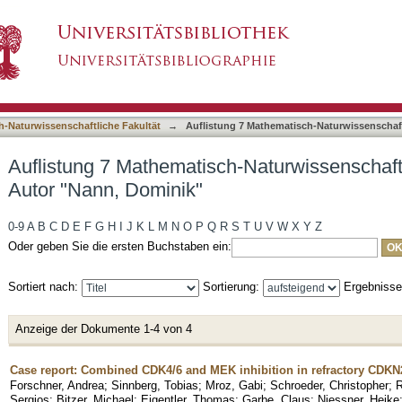
-Naturwissenschaftliche Fakultät nach Autor 
asiert)
h-Naturwissenschaftliche Fakultät
→
Auflistung 7 Mathematisch-Naturwissenschaft
Auflistung 7 Mathematisch-Naturwissenschaft
Autor "Nann, Dominik"
0-9
A
B
C
D
E
F
G
H
I
J
K
L
M
N
O
P
Q
R
S
T
U
V
W
X
Y
Z
Oder geben Sie die ersten Buchstaben ein:
Sortiert nach:
Sortierung:
Ergebniss
Anzeige der Dokumente 1-4 von 4
Case report: Combined CDK4/6 and MEK inhibition in refractory CD
Forschner, Andrea
;
Sinnberg, Tobias
;
Mroz, Gabi
;
Schroeder, Christopher
;
R
Sergios
;
Bitzer, Michael
;
Eigentler, Thomas
;
Garbe, Claus
;
Niessner, Heike