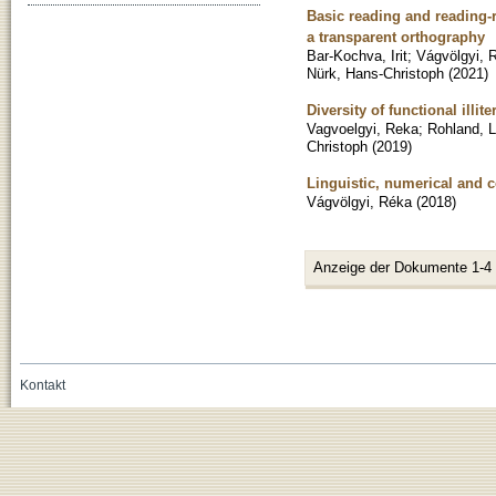
Basic reading and reading-
a transparent orthography
Bar-Kochva, Irit
;
Vágvölgyi, 
Nürk, Hans-Christoph
(
2021
)
Diversity of functional illi
Vagvoelgyi, Reka
;
Rohland, L
Christoph
(
2019
)
Linguistic, numerical and co
Vágvölgyi, Réka
(
2018
)
Anzeige der Dokumente 1-4
Kontakt