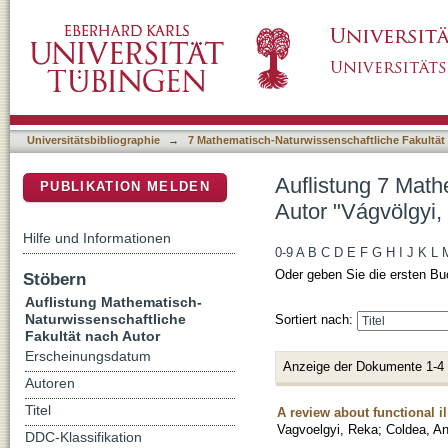
Auflistung 7 Mathematisch-Naturwissenschaft
DSpace Repositorium (Manakin basiert)
Universitätsbibliographie
→
7 Mathematisch-Naturwissenschaftliche Fakultät
Auflistung 7 Math
PUBLIKATION MELDEN
Autor "Vágvölgyi,
Hilfe und Informationen
0-9
A
B
C
D
E
F
G
H
I
J
K
L
Oder geben Sie die ersten Bu
Stöbern
Auflistung Mathematisch-
Naturwissenschaftliche
Sortiert nach:
Fakultät nach Autor
Erscheinungsdatum
Anzeige der Dokumente 1-4
Autoren
Titel
A review about functional il
Vagvoelgyi, Reka
;
Coldea, A
DDC-Klassifikation