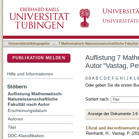
Auflistung 7 Mathematisch-Naturwissenschaft
DSpace Repositorium (Manakin basiert)
Universitätsbibliographie
→
7 Mathematisch-Naturwissenschaftliche Fakultät
Auflistung 7 Math
PUBLIKATION MELDEN
Autor "Vastag, Pe
Hilfe und Informationen
0-9
A
B
C
D
E
F
G
H
I
J
K
L
Oder geben Sie die ersten Bu
Stöbern
Auflistung Mathematisch-
Naturwissenschaftliche
Sortiert nach:
Fakultät nach Autor
Erscheinungsdatum
Anzeige der Dokumente 1-6
Autoren
Titel
Chiral and deconfinement p
Reinhardt, H.
;
Vastag, P.
(
20
DDC-Klassifikation