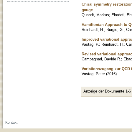
Chiral symmetry restoratio
gauge
Quandt, Markus
;
Ebadati, Eh
Hamiltonian Approach to Q
Reinhardt, H.
;
Burgio, G.
;
Cam
Improved variational appr
Vastag, P.
;
Reinhardt, H.
;
Cam
Revised variational appro
Campagnari, Davide R.
;
Ebad
Variationszugang zur QCD
Vastag, Peter
(
2016
)
Anzeige der Dokumente 1-6
Kontakt