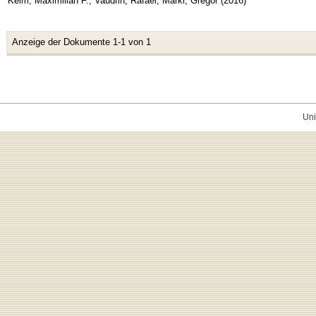
Keim, Maximilian F.
;
Vaudrin, Rafael
;
Markl, Gregor
(
2016
)
Anzeige der Dokumente 1-1 von 1
Uni