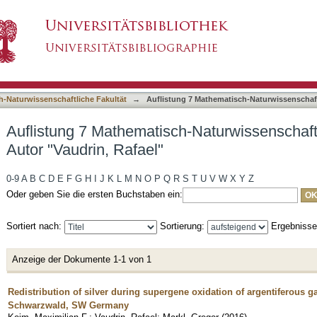
-Naturwissenschaftliche Fakultät nach Autor "
asiert)
h-Naturwissenschaftliche Fakultät
→
Auflistung 7 Mathematisch-Naturwissenschaft
Auflistung 7 Mathematisch-Naturwissenschaft
Autor "Vaudrin, Rafael"
0-9
A
B
C
D
E
F
G
H
I
J
K
L
M
N
O
P
Q
R
S
T
U
V
W
X
Y
Z
Oder geben Sie die ersten Buchstaben ein:
Sortiert nach:
Sortierung:
Ergebniss
Anzeige der Dokumente 1-1 von 1
Redistribution of silver during supergene oxidation of argentiferous g
Schwarzwald, SW Germany