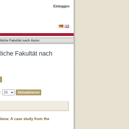
Vaudrin, Rafael"
Einloggen
liche Fakultät nach Autor
liche Fakultät nach
e:
alena: A case study from the