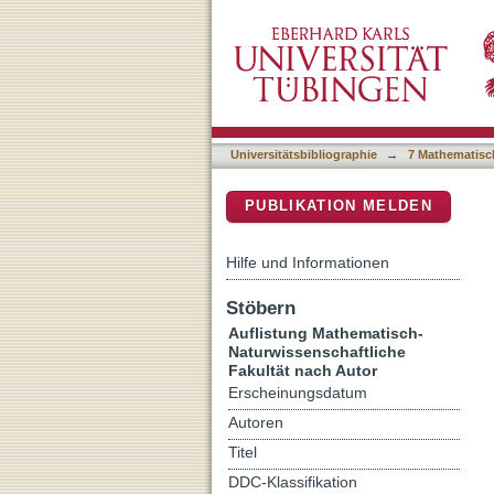
Auflistung 7 Mathematisch
DSpace Repositorium (Manakin b
Universitätsbibliographie
→
7 Mathematisc
PUBLIKATION MELDEN
Hilfe und Informationen
Stöbern
Auflistung Mathematisch-
Naturwissenschaftliche
Fakultät nach Autor
Erscheinungsdatum
Autoren
Titel
DDC-Klassifikation