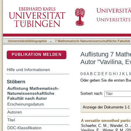
Auflistung 7 Mathematisch-Naturwissenschaftl
DSpace Repositorium (Manakin basiert)
Universitätsbibliographie
→
7 Mathematisch-Naturwissenschaftliche Fakultät
Auflistung 7 Math
PUBLIKATION MELDEN
Autor "Vavilina, E
Hilfe und Informationen
0-9
A
B
C
D
E
F
G
H
I
J
K
L
Oder geben Sie die ersten Bu
Stöbern
Auflistung Mathematisch-
Naturwissenschaftliche
Sortiert nach:
Fakultät nach Autor
Erscheinungsdatum
Anzeige der Dokumente 1-1
Autoren
Titel
A versatile smoothed parti
Schaefer, C. M.
;
Wandel, O. 
DDC-Klassifikation
Vavilina, E.
;
Winter, P. M.
(
20