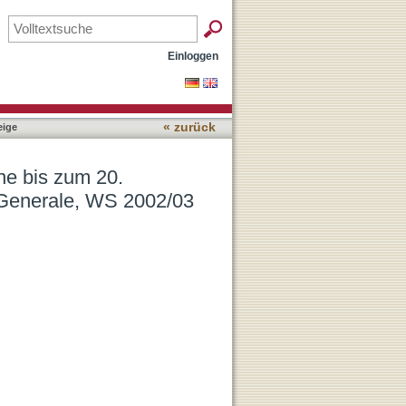
 – Jane Austen: Emma,
Einloggen
« zurück
ige
e bis zum 20.
Generale, WS 2002/03