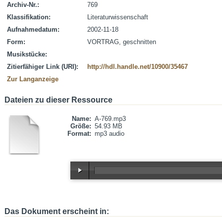
Archiv-Nr.:
769
Klassifikation:
Literaturwissenschaft
Aufnahmedatum:
2002-11-18
Form:
VORTRAG, geschnitten
Musikstücke:
Zitierfähiger Link (URI):
http://hdl.handle.net/10900/35467
Zur Langanzeige
Dateien zu dieser Ressource
Name:
A-769.mp3
Größe:
54.93 MB
Format:
mp3 audio
Das Dokument erscheint in: