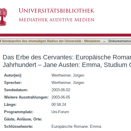
 Europäische Romane bis zum 20. Jahrhundert
002/03
4 Sendearchiv des ehemaligen Radios der Universität - Metadaten
→
Dokumentanze
Das Erbe des Cervantes: Europäische Roman
Jahrhundert – Jane Austen: Emma, Studium 
Autor(en):
Wertheimer, Jürgen
Sprecher:
Wertheimer, Jürgen
Sendedatum:
2003-06-02
Weitere Ausstrahlungen:
2003-06-05
Länge:
00:58:24
Programmplatz:
Uni-Forum
Gäste, Anlässe, Orte:
Schlüsselworte:
Europäische Romane: Emma