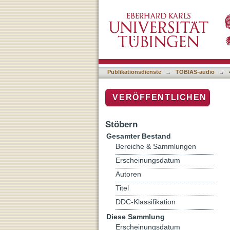
Das Erbe des Cervantes:
Studium Generale, WS 2
Publikationsdienste
→
TOBIAS-audio
→
VERÖFFENTLICHEN
Stöbern
Gesamter Bestand
Bereiche & Sammlungen
Erscheinungsdatum
Autoren
Titel
DDC-Klassifikation
Diese Sammlung
Erscheinungsdatum