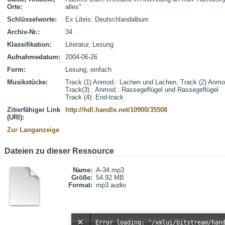
Orte:
alles"
Schlüsselworte:
Ex Libris: Deutschlandalbum
Archiv-Nr.:
34
Klassifikation:
Literatur, Lesung
Aufnahmedatum:
2004-06-26
Form:
Lesung, einfach
Musikstücke:
Track (1) Anmod.: Lachen und Lachen, Track (2) Anmod
Track(3).: Anmod.: Rassegeflügel und Rassegeflügel 

Track (4): End-track
Zitierfähiger Link
http://hdl.handle.net/10900/35508
(URI):
Zur Langanzeige
Dateien zu dieser Ressource
Name:
A-34.mp3
Größe:
54.92 MB
Format:
mp3 audio