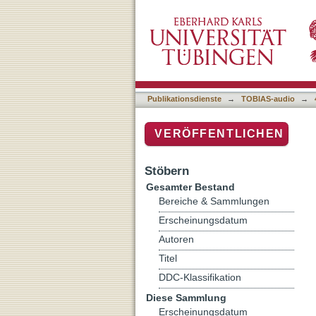
Bücherfest 2004: Axel H
Publikationsdienste
→
TOBIAS-audio
→
VERÖFFENTLICHEN
Stöbern
Gesamter Bestand
Bereiche & Sammlungen
Erscheinungsdatum
Autoren
Titel
DDC-Klassifikation
Diese Sammlung
Erscheinungsdatum