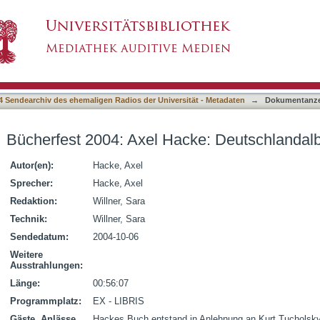
acke: Deutschlandalbum
4 Sendearchiv des ehemaligen Radios der Universität - Metadaten
→
Dokumentanze
Bücherfest 2004: Axel Hacke: Deutschlanda
Autor(en):
Hacke, Axel
Sprecher:
Hacke, Axel
Redaktion:
Willner, Sara
Technik:
Willner, Sara
Sendedatum:
2004-10-06
Weitere
Ausstrahlungen:
Länge:
00:56:07
Programmplatz:
EX - LIBRIS
Gäste, Anlässe,
Hackes Buch entstand in Anlehnung an Kurt Tucholsky