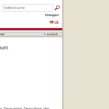
Einloggen
« zurück
ige
lbum
s "Deutschland, Deutschland, über