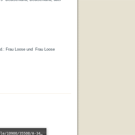
.: Frau Loose und  Frau Loose 
Error loading: "/xmlui/bitstream/handle/10900/35508/A-34.mp3?sequence=1&isAllowed=n"