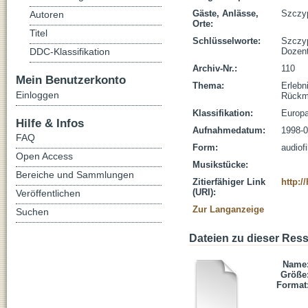
Gäste, Anlässe,
Szczyp
Autoren
Orte:
Titel
Schlüsselworte:
Szczyp
Dozent
DDC-Klassifikation
Archiv-Nr.:
110
Mein Benutzerkonto
Thema:
Erlebn
Einloggen
Rückm
Klassifikation:
Europ
Hilfe & Infos
Aufnahmedatum:
1998-0
FAQ
Form:
audiof
Open Access
Musikstücke:
Bereiche und Sammlungen
Zitierfähiger Link
http:/
(URI):
Veröffentlichen
Zur Langanzeige
Suchen
Dateien zu dieser Res
Name
Größe
Format