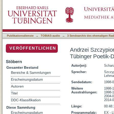
Andrzei Szczypiorski (1) - 18.06.1998: Der K
Publikationsdienste
→
TOBIAS-audio
→
3 Sendearchiv des ehemaligen Radi
VERÖFFENTLICHEN
Andrzei Szczypiors
Tübinger Poetik-
Stöbern
Autor(en):
Schan
Gesamter Bestand
Sprecher:
Szczyp
Bereiche & Sammlungen
Lehman
Erscheinungsdatum
Sendedatum:
1998-0
Autoren
Weitere
1998-1
Ausstrahlungen:
1998-1
Titel
2004-0
2014-0
DDC-Klassifikation
Länge:
00:48:
Diese Sammlung
Erscheinungsdatum
Programmplatz:
EX - 