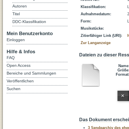
Autoren
Klassifikation:
L
Titel
Aufnahmedatum:
Form:
L
DDC-Klassifikation
Musikstücke:
Mein Benutzerkonto
Zitierfähiger Link (URI):
Einloggen
Zur Langanzeige
Hilfe & Infos
Dateien zu dieser Res
FAQ
Open Access
Name
Größe
Bereiche und Sammlungen
Format
Veröffentlichen
Suchen
Das Dokument erschein
3 Sendearchiv des ehem