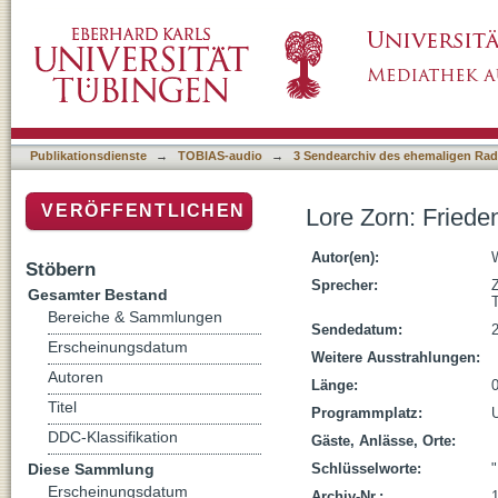
Lore Zorn: Frieden
Publikationsdienste
→
TOBIAS-audio
→
3 Sendearchiv des ehemaligen Radi
VERÖFFENTLICHEN
Lore Zorn: Friede
Autor(en):
W
Stöbern
Sprecher:
Z
Gesamter Bestand
Bereiche & Sammlungen
Sendedatum:
Erscheinungsdatum
Weitere Ausstrahlungen:
Autoren
Länge:
Titel
Programmplatz:
DDC-Klassifikation
Gäste, Anlässe, Orte:
Diese Sammlung
Schlüsselworte:
"
Erscheinungsdatum
Archiv-Nr.: