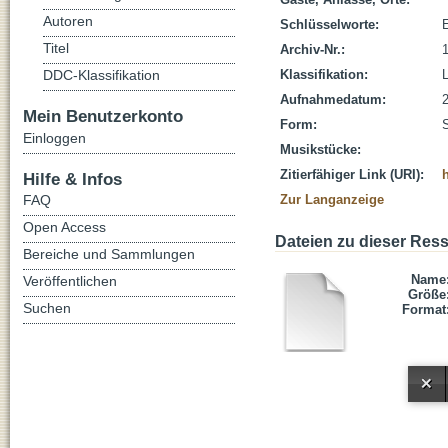
Autoren
Schlüsselworte:
E
Titel
Archiv-Nr.:
Klassifikation:
L
DDC-Klassifikation
Aufnahmedatum:
Mein Benutzerkonto
Form:
Einloggen
Musikstücke:
Zitierfähiger Link (URI):
Hilfe & Infos
FAQ
Zur Langanzeige
Open Access
Dateien zu dieser Res
Bereiche und Sammlungen
Name
Veröffentlichen
Größe
Suchen
Format