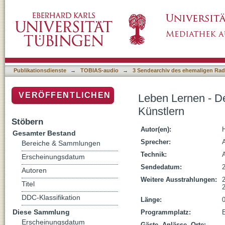
Leben Lernen - Depressionen im Leben von Sc
Publikationsdienste
→
TOBIAS-audio
→
3 Sendearchiv des ehemaligen Radi
VERÖFFENTLICHEN
Leben Lernen - De
Künstlern
Stöbern
Autor(en):
H
Gesamter Bestand
Sprecher:
Bereiche & Sammlungen
Technik:
Erscheinungsdatum
Sendedatum:
Autoren
Weitere Ausstrahlungen:
Titel
DDC-Klassifikation
Länge:
Diese Sammlung
Programmplatz:
E
Erscheinungsdatum
Gäste, Anlässe, Orte: