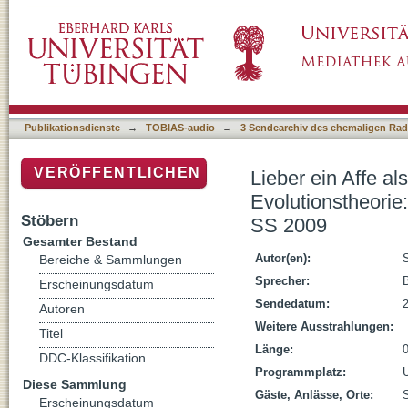
Lieber ein Affe als ein Bischof? Zur theolog
und Perspektiven, Studium Generale, SS 20
Publikationsdienste
→
TOBIAS-audio
→
3 Sendearchiv des ehemaligen Radi
VERÖFFENTLICHEN
Lieber ein Affe a
Evolutionstheori
Stöbern
SS 2009
Gesamter Bestand
Autor(en):
Bereiche & Sammlungen
Sprecher:
Erscheinungsdatum
Sendedatum:
Autoren
Weitere Ausstrahlungen:
Titel
Länge:
DDC-Klassifikation
Programmplatz:
Diese Sammlung
Gäste, Anlässe, Orte:
Erscheinungsdatum