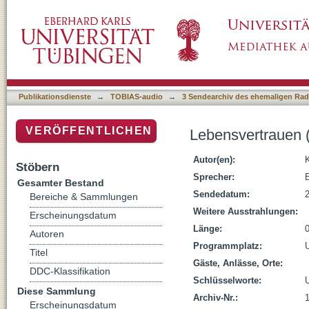
Lebensvertrauen (1), Studium Generale, SS
Publikationsdienste
→
TOBIAS-audio
→
3 Sendearchiv des ehemaligen Radi
VERÖFFENTLICHEN
Lebensvertrauen 
Autor(en):
Stöbern
Sprecher:
Gesamter Bestand
Sendedatum:
Bereiche & Sammlungen
Weitere Ausstrahlungen:
Erscheinungsdatum
Länge:
Autoren
Programmplatz:
Titel
Gäste, Anlässe, Orte:
DDC-Klassifikation
Schlüsselworte:
Diese Sammlung
Archiv-Nr.:
Erscheinungsdatum