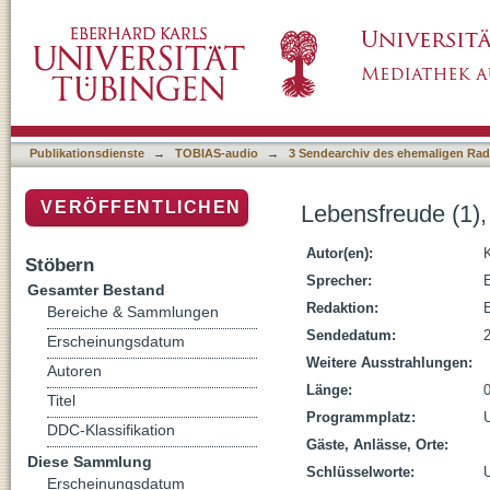
Lebensfreude (1), Studium Generale, SS 20
Publikationsdienste
→
TOBIAS-audio
→
3 Sendearchiv des ehemaligen Radi
VERÖFFENTLICHEN
Lebensfreude (1)
Autor(en):
Stöbern
Sprecher:
Gesamter Bestand
Redaktion:
Bereiche & Sammlungen
Sendedatum:
Erscheinungsdatum
Weitere Ausstrahlungen:
Autoren
Länge:
Titel
Programmplatz:
DDC-Klassifikation
Gäste, Anlässe, Orte:
Diese Sammlung
Schlüsselworte:
U
Erscheinungsdatum