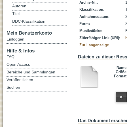
Archiv-Nr.:
Autoren
Klassifikation:
Titel
Aufnahmedatum:
DDC-Klassifikation
Form:
Musikstücke:
B
Mein Benutzerkonto
Zitierfähiger Link (URI):
Einloggen
Zur Langanzeige
Hilfe & Infos
FAQ
Dateien zu dieser Res
Open Access
Name
Bereiche und Sammlungen
Größe
Format
Veröffentlichen
Suchen
Das Dokument erschein