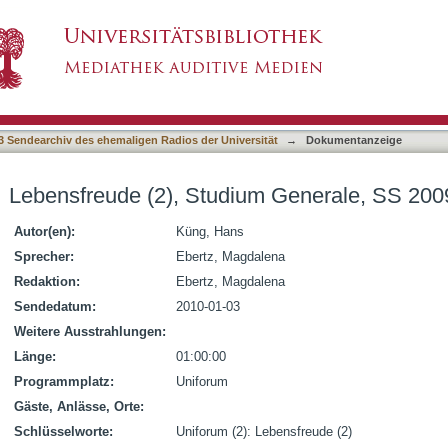
m Generale, SS 2009
3 Sendearchiv des ehemaligen Radios der Universität
→
Dokumentanzeige
Lebensfreude (2), Studium Generale, SS 200
Autor(en):
Küng, Hans
Sprecher:
Ebertz, Magdalena
Redaktion:
Ebertz, Magdalena
Sendedatum:
2010-01-03
Weitere Ausstrahlungen:
Länge:
01:00:00
Programmplatz:
Uniforum
Gäste, Anlässe, Orte:
Schlüsselworte:
Uniforum (2): Lebensfreude (2)