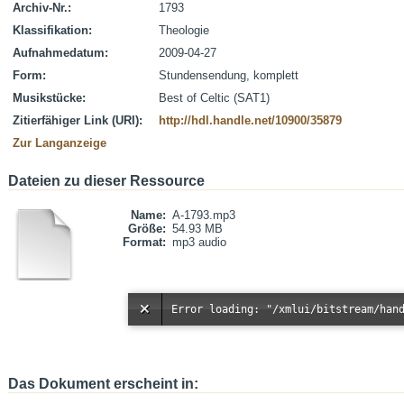
Archiv-Nr.:
1793
Klassifikation:
Theologie
Aufnahmedatum:
2009-04-27
Form:
Stundensendung, komplett
Musikstücke:
Best of Celtic (SAT1)
Zitierfähiger Link (URI):
http://hdl.handle.net/10900/35879
Zur Langanzeige
Dateien zu dieser Ressource
Name:
A-1793.mp3
Größe:
54.93 MB
Format:
mp3 audio
Das Dokument erscheint in: