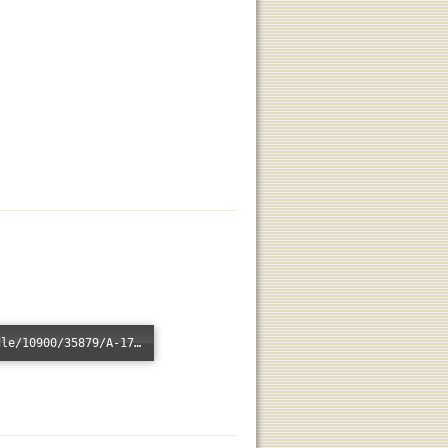
Error loading: "/xmlui/bitstream/handle/10900/35879/A-1793.mp3?sequence=1&isAllowed=n"