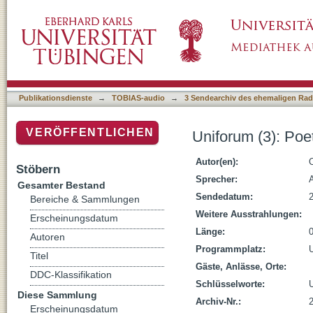
Uniforum (3): Poetik Dozentur 2010: Georg 
Publikationsdienste
→
TOBIAS-audio
→
3 Sendearchiv des ehemaligen Radi
VERÖFFENTLICHEN
Uniforum (3): Po
Autor(en):
Stöbern
Sprecher:
Gesamter Bestand
Sendedatum:
Bereiche & Sammlungen
Weitere Ausstrahlungen:
Erscheinungsdatum
Länge:
Autoren
Programmplatz:
Titel
Gäste, Anlässe, Orte:
DDC-Klassifikation
Schlüsselworte:
Diese Sammlung
Archiv-Nr.:
Erscheinungsdatum