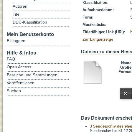
Klassifikation:
L
Autoren
Aufnahmedatum:
Titel
Form:
DDC-Klassifikation
Musikstücke:
Zitierfähiger Link (URI):
Mein Benutzerkonto
Zur Langanzeige
Einloggen
Dateien zu dieser Res
Hilfe & Infos
FAQ
Name
Open Access
Größe
Format
Bereiche und Sammlungen
Veröffentlichen
Suchen
Das Dokument erschein
3 Sendearchiv des ehem
Sendearchiv bis 31.12.2