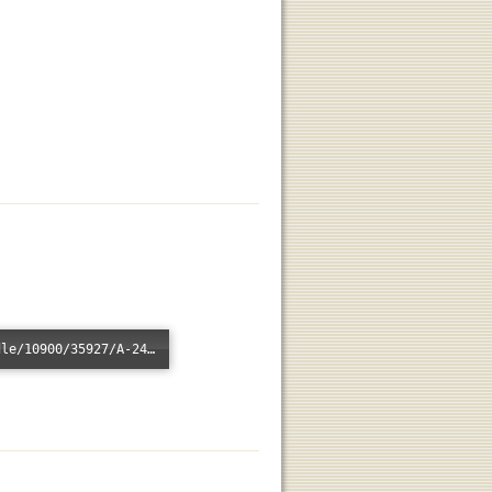
Error loading: "/xmlui/bitstream/handle/10900/35927/A-2415.mp3?sequence=1&isAllowed=n"