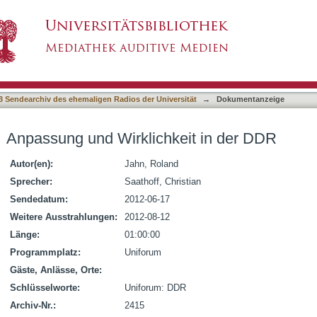
it in der DDR
3 Sendearchiv des ehemaligen Radios der Universität
→
Dokumentanzeige
Anpassung und Wirklichkeit in der DDR
Autor(en):
Jahn, Roland
Sprecher:
Saathoff, Christian
Sendedatum:
2012-06-17
Weitere Ausstrahlungen:
2012-08-12
Länge:
01:00:00
Programmplatz:
Uniforum
Gäste, Anlässe, Orte:
Schlüsselworte:
Uniforum: DDR
Archiv-Nr.:
2415