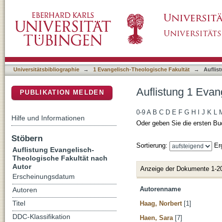
Auflistung 1 Evangelisch-Theologische Fakul
DSpace Repositorium (Manakin basiert)
Universitätsbibliographie
→
1 Evangelisch-Theologische Fakultät
→
Auflis
Auflistung 1 Evan
PUBLIKATION MELDEN
0-9
A
B
C
D
E
F
G
H
I
J
K
L
Hilfe und Informationen
Oder geben Sie die ersten Bu
Stöbern
Sortierung:
Er
Auflistung Evangelisch-
Theologische Fakultät nach
Autor
Anzeige der Dokumente 1-2
Erscheinungsdatum
Autorenname
Autoren
Haag, Norbert
[1]
Titel
DDC-Klassifikation
Haen, Sara
[7]