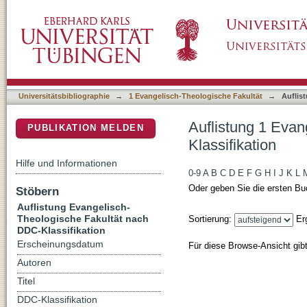
Auflistung 1 Evangelisch-Theologische Fakul
DSpace Repositorium (Manakin basiert)
Universitätsbibliographie
→
1 Evangelisch-Theologische Fakultät
→
Auflis
Auflistung 1 Eva
PUBLIKATION MELDEN
Klassifikation
Hilfe und Informationen
0-9
A
B
C
D
E
F
G
H
I
J
K
L
Oder geben Sie die ersten Bu
Stöbern
Auflistung Evangelisch-
Theologische Fakultät nach
Sortierung:
Er
DDC-Klassifikation
Erscheinungsdatum
Für diese Browse-Ansicht gib
Autoren
Titel
DDC-Klassifikation