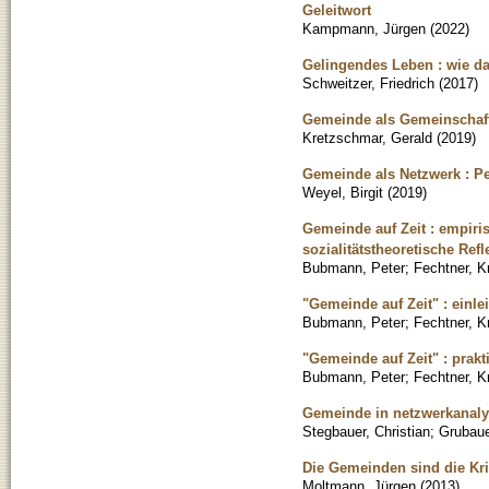
Geleitwort
Kampmann, Jürgen
(
2022
)
Gelingendes Leben : wie da
Schweitzer, Friedrich
(
2017
)
Gemeinde als Gemeinschaf
Kretzschmar, Gerald
(
2019
)
Gemeinde als Netzwerk : Pe
Weyel, Birgit
(
2019
)
Gemeinde auf Zeit : empiri
sozialitätstheoretische Refl
Bubmann, Peter
;
Fechtner, Kr
"Gemeinde auf Zeit" : ein
Bubmann, Peter
;
Fechtner, K
"Gemeinde auf Zeit" : prakt
Bubmann, Peter
;
Fechtner, Kr
Gemeinde in netzwerkanalyt
Stegbauer, Christian
;
Grubaue
Die Gemeinden sind die Krit
Moltmann, Jürgen
(
2013
)