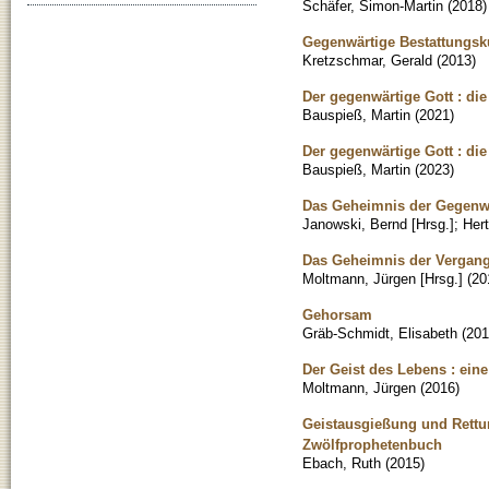
Schäfer, Simon-Martin
(
2018
)
Gegenwärtige Bestattungsku
Kretzschmar, Gerald
(
2013
)
Der gegenwärtige Gott : die
Bauspieß, Martin
(
2021
)
Der gegenwärtige Gott : die
Bauspieß, Martin
(
2023
)
Das Geheimnis der Gegenwa
Janowski, Bernd [Hrsg.]
;
Hert
Das Geheimnis der Vergange
Moltmann, Jürgen [Hrsg.]
(
20
Gehorsam
Gräb-Schmidt, Elisabeth
(
201
Der Geist des Lebens : ein
Moltmann, Jürgen
(
2016
)
Geistausgießung und Rettun
Zwölfprophetenbuch
Ebach, Ruth
(
2015
)