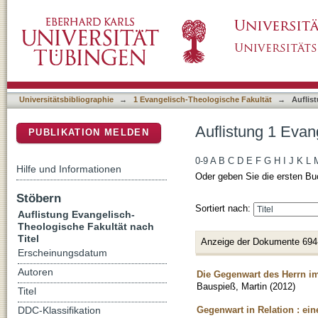
Auflistung 1 Evangelisch-Theologische Fakult
DSpace Repositorium (Manakin basiert)
Universitätsbibliographie
→
1 Evangelisch-Theologische Fakultät
→
Auflis
Auflistung 1 Evan
PUBLIKATION MELDEN
0-9
A
B
C
D
E
F
G
H
I
J
K
L
Hilfe und Informationen
Oder geben Sie die ersten Bu
Stöbern
Sortiert nach:
Auflistung Evangelisch-
Theologische Fakultät nach
Titel
Anzeige der Dokumente 694
Erscheinungsdatum
Autoren
Die Gegenwart des Herrn 
Bauspieß, Martin
(
2012
)
Titel
Gegenwart in Relation : ei
DDC-Klassifikation