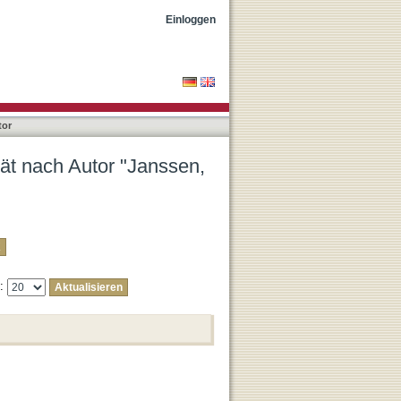
vid Burkhart"
Einloggen
tor
ät nach Autor "Janssen,
e: