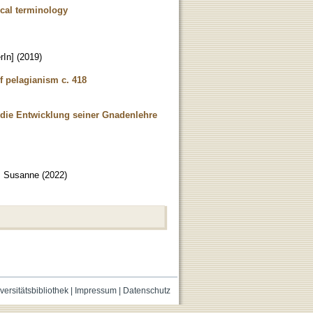
ical terminology
rIn]
(
2019
)
of pelagianism c. 418
d die Entwicklung seiner Gnadenlehre
, Susanne
(
2022
)
versitätsbibliothek
|
Impressum
|
Datenschutz