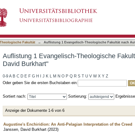
Theologische Fakultät nach Autor "Janssen, Da
asiert)
Theologische Fakultät
→
Auflistung 1 Evangelisch-Theologische Fakultät nach Au
Auflistung 1 Evangelisch-Theologische Fakult
David Burkhart"
0-9
A
B
C
D
E
F
G
H
I
J
K
L
M
N
O
P
Q
R
S
T
U
V
W
X
Y
Z
Oder geben Sie die ersten Buchstaben ein:
Sortiert nach:
Sortierung:
Ergebniss
Anzeige der Dokumente 1-6 von 6
Augustine's Enchiridion: An Anti-Pelagian Interpretation of the Creed
Janssen, David Burkhart
(
2023
)