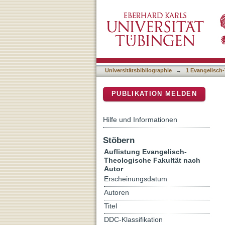
Auflistung 1 Evangelisch-
DSpace Repositorium (Manakin b
Universitätsbibliographie
→
1 Evangelisch-
PUBLIKATION MELDEN
Hilfe und Informationen
Stöbern
Auflistung Evangelisch-
Theologische Fakultät nach
Autor
Erscheinungsdatum
Autoren
Titel
DDC-Klassifikation