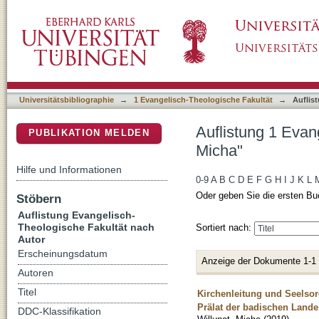
Auflistung 1 Evangelisch-Theologische Fakult
DSpace Repositorium (Manakin basiert)
Universitätsbibliographie
→
1 Evangelisch-Theologische Fakultät
→
Auflis
Auflistung 1 Evan
PUBLIKATION MELDEN
Micha"
Hilfe und Informationen
0-9
A
B
C
D
E
F
G
H
I
J
K
L
Oder geben Sie die ersten Bu
Stöbern
Auflistung Evangelisch-
Theologische Fakultät nach
Sortiert nach:
Autor
Erscheinungsdatum
Anzeige der Dokumente 1-1
Autoren
Titel
Kirchenleitung und Seelsor
Prälat der badischen Lande
DDC-Klassifikation