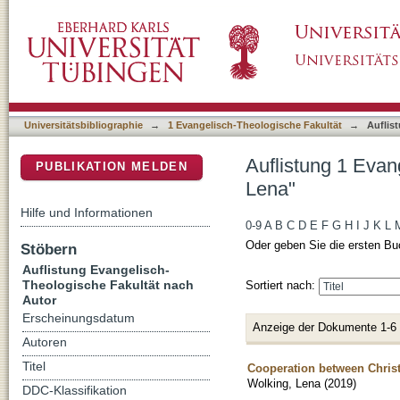
Auflistung 1 Evangelisch-Theologische Fakul
DSpace Repositorium (Manakin basiert)
Universitätsbibliographie
→
1 Evangelisch-Theologische Fakultät
→
Auflis
Auflistung 1 Evan
PUBLIKATION MELDEN
Lena"
Hilfe und Informationen
0-9
A
B
C
D
E
F
G
H
I
J
K
L
Oder geben Sie die ersten Bu
Stöbern
Auflistung Evangelisch-
Theologische Fakultät nach
Sortiert nach:
Autor
Erscheinungsdatum
Anzeige der Dokumente 1-6
Autoren
Titel
Cooperation between Christ
Wolking, Lena
(
2019
)
DDC-Klassifikation