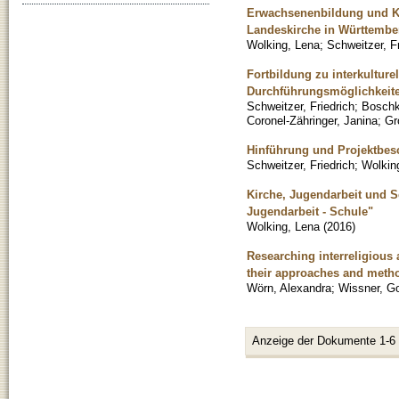
Erwachsenenbildung und Ku
Landeskirche in Württembe
Wolking, Lena
;
Schweitzer, Fr
Fortbildung zu interkulture
Durchführungsmöglichkeit
Schweitzer, Friedrich
;
Boschk
Coronel-Zähringer, Janina
;
Gr
Hinführung und Projektbes
Schweitzer, Friedrich
;
Wolkin
Kirche, Jugendarbeit und S
Jugendarbeit - Schule"
Wolking, Lena
(
2016
)
Researching interreligious 
their approaches and meth
Wörn, Alexandra
;
Wissner, G
Anzeige der Dokumente 1-6