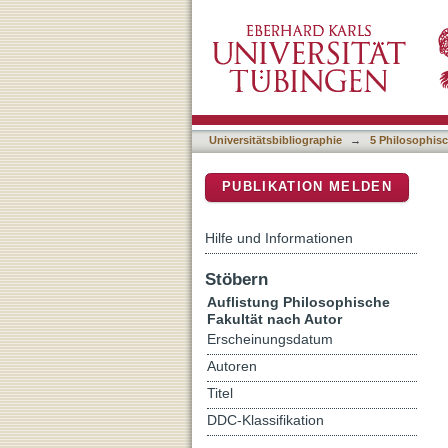
Auflistung 5 Philosophisc
DSpace Repositorium (Manakin b
Universitätsbibliographie
→
5 Philosophisc
PUBLIKATION MELDEN
Hilfe und Informationen
Stöbern
Auflistung Philosophische
Fakultät nach Autor
Erscheinungsdatum
Autoren
Titel
DDC-Klassifikation