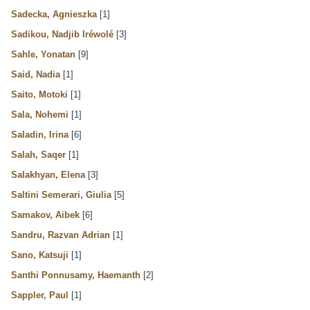
Sadecka, Agnieszka
[1]
Sadikou, Nadjib Iréwolé
[3]
Sahle, Yonatan
[9]
Said, Nadia
[1]
Saito, Motoki
[1]
Sala, Nohemi
[1]
Saladin, Irina
[6]
Salah, Saqer
[1]
Salakhyan, Elena
[3]
Saltini Semerari, Giulia
[5]
Samakov, Aibek
[6]
Sandru, Razvan Adrian
[1]
Sano, Katsuji
[1]
Santhi Ponnusamy, Haemanth
[2]
Sappler, Paul
[1]