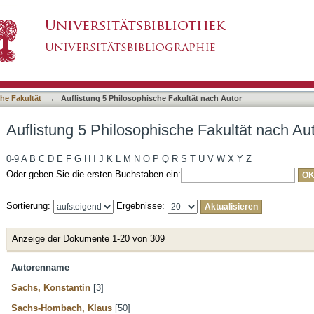
he Fakultät nach Autor
asiert)
he Fakultät
→
Auflistung 5 Philosophische Fakultät nach Autor
Auflistung 5 Philosophische Fakultät nach Au
0-9
A
B
C
D
E
F
G
H
I
J
K
L
M
N
O
P
Q
R
S
T
U
V
W
X
Y
Z
Oder geben Sie die ersten Buchstaben ein:
Sortierung:
Ergebnisse:
Anzeige der Dokumente 1-20 von 309
Autorenname
Sachs, Konstantin
[3]
Sachs-Hombach, Klaus
[50]