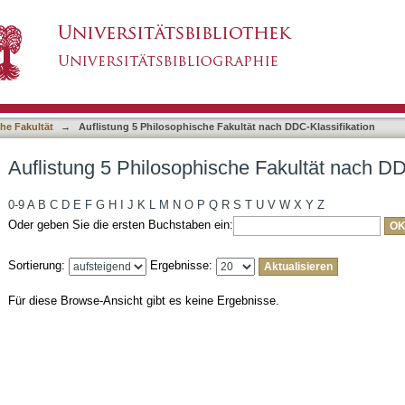
he Fakultät nach DDC-Klassifikation
asiert)
he Fakultät
→
Auflistung 5 Philosophische Fakultät nach DDC-Klassifikation
Auflistung 5 Philosophische Fakultät nach DD
0-9
A
B
C
D
E
F
G
H
I
J
K
L
M
N
O
P
Q
R
S
T
U
V
W
X
Y
Z
Oder geben Sie die ersten Buchstaben ein:
Sortierung:
Ergebnisse:
Für diese Browse-Ansicht gibt es keine Ergebnisse.