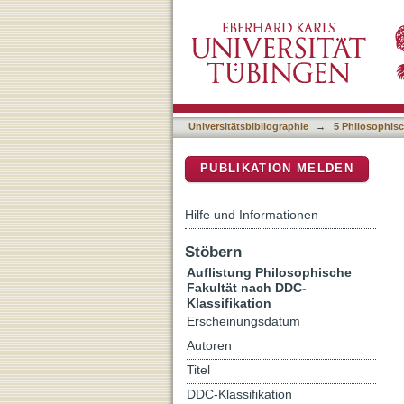
Auflistung 5 Philosophisc
DSpace Repositorium (Manakin b
Universitätsbibliographie
→
5 Philosophisc
PUBLIKATION MELDEN
Hilfe und Informationen
Stöbern
Auflistung Philosophische
Fakultät nach DDC-
Klassifikation
Erscheinungsdatum
Autoren
Titel
DDC-Klassifikation