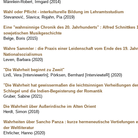
Männlein-Robert, Irmgard
(
2014
)
Wahl oder Pflicht - interkulturelle Bildung im Lehramtsstudium
Stevanović, Slavica
;
Rojahn, Pia
(
2019
)
Eine "wahnsinnige Chronik des 20. Jahrhunderts" : Alfred Schnittkes
sowjetischen Musikgeschichte
Belge, Boris
(
2015
)
Wahre Sammler : die Praxis einer Leidenschaft vom Ende des 19. Jah
Nationalsozialismus
Leven, Barbara
(
2020
)
"Die Wahrheit beginnt zu Zweit"
Linß, Vera [InterviewerIn]
;
Pörksen, Bernhard [InterviewteR]
(
2020
)
"Die Wahrheit hat gewissermaßen die leichtsinnigen Verheißungen der
Schlegel und die Indien-Begeisterung der Romantik
Gruber, Sabine
(
2021
)
Die Wahrheit über Außerirdische im Alten Orient
Herdt, Simon
(
2018
)
Wahrheiten über Sancho Panza : kurze hermeneutische Vertiefungen e
der Weltliteratur
Ehrlicher, Hanno
(
2020
)