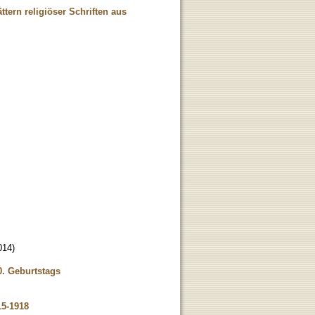
ttern religiöser Schriften aus
014
)
0. Geburtstags
15-1918