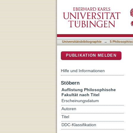
Auflistung 5 Philosophisch
DSpace Repositorium (Manakin b
Universitätsbibliographie
→
5 Philosophisc
PUBLIKATION MELDEN
Hilfe und Informationen
Stöbern
Auflistung Philosophische
Fakultät nach Titel
Erscheinungsdatum
Autoren
Titel
DDC-Klassifikation