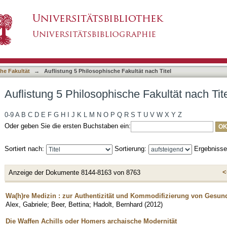
e Fakultät nach Titel
asiert)
he Fakultät
→
Auflistung 5 Philosophische Fakultät nach Titel
Auflistung 5 Philosophische Fakultät nach Tit
0-9
A
B
C
D
E
F
G
H
I
J
K
L
M
N
O
P
Q
R
S
T
U
V
W
X
Y
Z
Oder geben Sie die ersten Buchstaben ein:
Sortiert nach:
Sortierung:
Ergebniss
<
Anzeige der Dokumente 8144-8163 von 8763
Wa(h)re Medizin : zur Authentizität und Kommodifizierung von Gesun
Alex, Gabriele
;
Beer, Bettina
;
Hadolt, Bernhard
(
2012
)
Die Waffen Achills oder Homers archaische Modernität