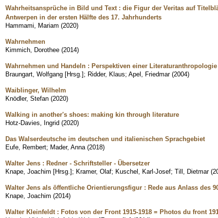
Wahrheitsansprüche in Bild und Text : die Figur der Veritas auf Titelblä
Antwerpen in der ersten Hälfte des 17. Jahrhunderts
Hammami, Mariam
(
2020
)
Wahrnehmen
Kimmich, Dorothee
(
2014
)
Wahrnehmen und Handeln : Perspektiven einer Literaturanthropologie
Braungart, Wolfgang [Hrsg.]
;
Ridder, Klaus
;
Apel, Friedmar
(
2004
)
Waiblinger, Wilhelm
Knödler, Stefan
(
2020
)
Walking in another's shoes: making kin through literature
Hotz-Davies, Ingrid
(
2020
)
Das Walserdeutsche im deutschen und italienischen Sprachgebiet
Eufe, Rembert
;
Mader, Anna
(
2018
)
Walter Jens : Redner - Schriftsteller - Übersetzer
Knape, Joachim [Hrsg.]
;
Kramer, Olaf
;
Kuschel, Karl-Josef
;
Till, Dietmar
(
2
Walter Jens als öffentliche Orientierungsfigur : Rede aus Anlass des 9
Knape, Joachim
(
2014
)
Walter Kleinfeldt : Fotos von der Front 1915-1918 = Photos du front 19