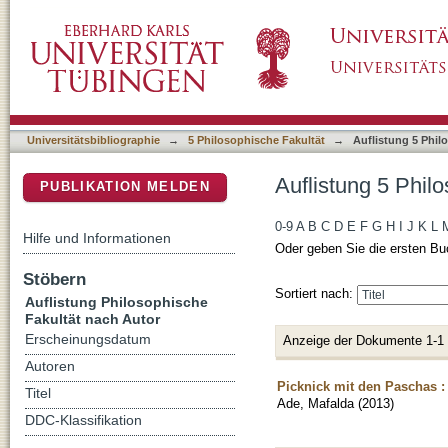
Auflistung 5 Philosophische Fakultät nach Au
DSpace Repositorium (Manakin basiert)
Universitätsbibliographie
→
5 Philosophische Fakultät
→
Auflistung 5 Phil
Auflistung 5 Phil
PUBLIKATION MELDEN
0-9
A
B
C
D
E
F
G
H
I
J
K
L
Hilfe und Informationen
Oder geben Sie die ersten Bu
Stöbern
Sortiert nach:
Auflistung Philosophische
Fakultät nach Autor
Erscheinungsdatum
Anzeige der Dokumente 1-1
Autoren
Picknick mit den Paschas : 
Titel
Ade, Mafalda
(
2013
)
DDC-Klassifikation