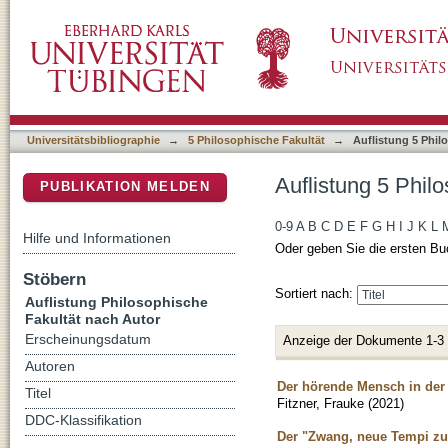
Auflistung 5 Philosophische Fakultät nach Au
DSpace Repositorium (Manakin basiert)
Universitätsbibliographie
→
5 Philosophische Fakultät
→
Auflistung 5 Phil
Auflistung 5 Phil
PUBLIKATION MELDEN
0-9
A
B
C
D
E
F
G
H
I
J
K
L
Hilfe und Informationen
Oder geben Sie die ersten Bu
Stöbern
Sortiert nach:
Auflistung Philosophische
Fakultät nach Autor
Erscheinungsdatum
Anzeige der Dokumente 1-3
Autoren
Der hörende Mensch in der
Titel
Fitzner, Frauke
(
2021
)
DDC-Klassifikation
Der "Zwang, neue Tempi z