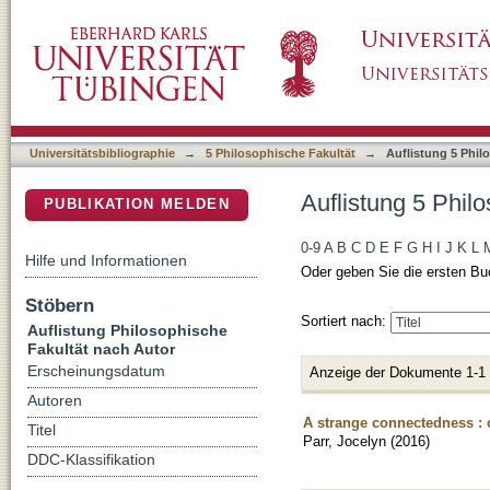
Auflistung 5 Philosophische Fakultät nach Au
DSpace Repositorium (Manakin basiert)
Universitätsbibliographie
→
5 Philosophische Fakultät
→
Auflistung 5 Phil
Auflistung 5 Phil
PUBLIKATION MELDEN
0-9
A
B
C
D
E
F
G
H
I
J
K
L
Hilfe und Informationen
Oder geben Sie die ersten Bu
Stöbern
Sortiert nach:
Auflistung Philosophische
Fakultät nach Autor
Erscheinungsdatum
Anzeige der Dokumente 1-1
Autoren
A strange connectedness : 
Titel
Parr, Jocelyn
(
2016
)
DDC-Klassifikation