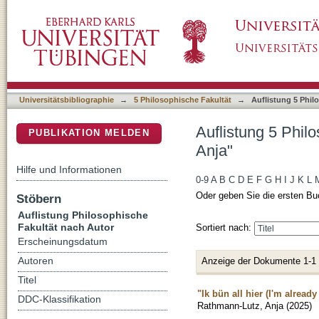
Auflistung 5 Philosophische Fakultät nach A
DSpace Repositorium (Manakin basiert)
Universitätsbibliographie
→
5 Philosophische Fakultät
→
Auflistung 5 Phil
Auflistung 5 Phil
PUBLIKATION MELDEN
Anja"
Hilfe und Informationen
0-9
A
B
C
D
E
F
G
H
I
J
K
L
Oder geben Sie die ersten Bu
Stöbern
Auflistung Philosophische
Fakultät nach Autor
Sortiert nach:
Erscheinungsdatum
Anzeige der Dokumente 1-1
Autoren
Titel
"Ik bün all hier (I'm alrea
DDC-Klassifikation
Rathmann-Lutz, Anja
(
2025
)