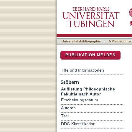
Auflistung 5 Philosophisch
DSpace Repositorium (Manakin b
Universitätsbibliographie
→
5 Philosophisc
PUBLIKATION MELDEN
Hilfe und Informationen
Stöbern
Auflistung Philosophische
Fakultät nach Autor
Erscheinungsdatum
Autoren
Titel
DDC-Klassifikation