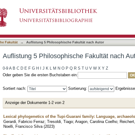
e Fakultät nach Autor "Reichert, Stanislav"
asiert)
he Fakultät
→
Auflistung 5 Philosophische Fakultät nach Autor
Auflistung 5 Philosophische Fakultät nach Aut
0-9
A
B
C
D
E
F
G
H
I
J
K
L
M
N
O
P
Q
R
S
T
U
V
W
X
Y
Z
Oder geben Sie die ersten Buchstaben ein:
Sortiert nach:
Sortierung:
Ergebniss
Anzeige der Dokumente 1-2 von 2
Lexical phylogenetics of the Tupi-Guarani family: Language, archaeol
Gerardi, Fabricio Ferraz
;
Tresoldi, Tiago
;
Aragon, Carolina Coelho
;
Reichert
Noelli, Francisco Silva
(
2023
)