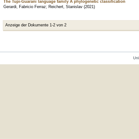
The Tupi-Guarani language family A phylogenetic classification
Gerardi, Fabricio Ferraz
;
Reichert, Stanislav
(
2021
)
Anzeige der Dokumente 1-2 von 2
Uni