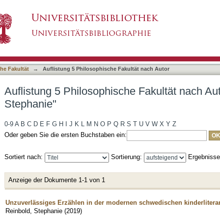
he Fakultät nach Autor "Reinbold, Stephanie"
asiert)
he Fakultät
→
Auflistung 5 Philosophische Fakultät nach Autor
Auflistung 5 Philosophische Fakultät nach Au
Stephanie"
0-9
A
B
C
D
E
F
G
H
I
J
K
L
M
N
O
P
Q
R
S
T
U
V
W
X
Y
Z
Oder geben Sie die ersten Buchstaben ein:
Sortiert nach:
Sortierung:
Ergebniss
Anzeige der Dokumente 1-1 von 1
Unzuverlässiges Erzählen in der modernen schwedischen kinderlitera
Reinbold, Stephanie
(
2019
)