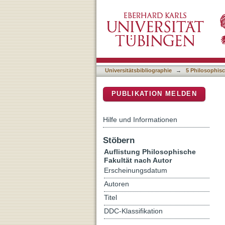
Auflistung 5 Philosophisc
DSpace Repositorium (Manakin b
Universitätsbibliographie
→
5 Philosophisc
PUBLIKATION MELDEN
Hilfe und Informationen
Stöbern
Auflistung Philosophische
Fakultät nach Autor
Erscheinungsdatum
Autoren
Titel
DDC-Klassifikation