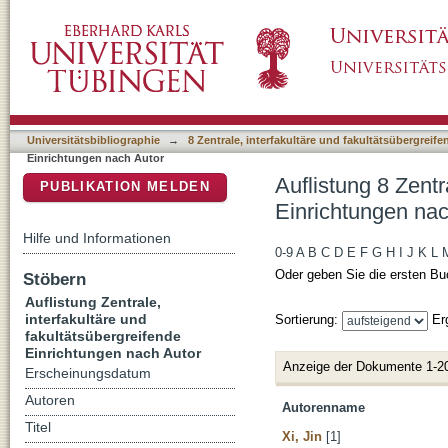
Auflistung 8 Zentrale, interfakultäre und fak
DSpace Repositorium (Manakin basiert)
Universitätsbibliographie
→
8 Zentrale, interfakultäre und fakultätsübergreif
Einrichtungen nach Autor
Auflistung 8 Zentr
PUBLIKATION MELDEN
Einrichtungen nac
Hilfe und Informationen
0-9
A
B
C
D
E
F
G
H
I
J
K
L
Oder geben Sie die ersten Bu
Stöbern
Auflistung Zentrale,
interfakultäre und
Sortierung:
Er
fakultätsübergreifende
Einrichtungen nach Autor
Anzeige der Dokumente 1-2
Erscheinungsdatum
Autoren
Autorenname
Titel
Xi, Jin
[1]