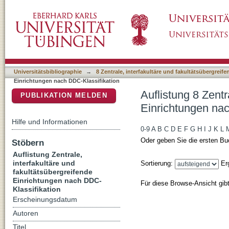
Auflistung 8 Zentrale, interfakultäre und fa
DSpace Repositorium (Manakin basiert)
Klassifikation
Universitätsbibliographie
→
8 Zentrale, interfakultäre und fakultätsübergreif
Einrichtungen nach DDC-Klassifikation
Auflistung 8 Zentr
PUBLIKATION MELDEN
Einrichtungen nac
Hilfe und Informationen
0-9
A
B
C
D
E
F
G
H
I
J
K
L
Oder geben Sie die ersten Bu
Stöbern
Auflistung Zentrale,
interfakultäre und
Sortierung:
Er
fakultätsübergreifende
Einrichtungen nach DDC-
Für diese Browse-Ansicht gib
Klassifikation
Erscheinungsdatum
Autoren
Titel