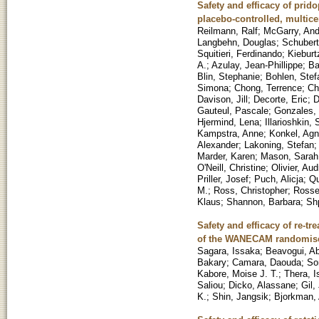
Safety and efficacy of prid
placebo-controlled, multice
Reilmann, Ralf
;
McGarry, An
Langbehn, Douglas
;
Schubert
Squitieri, Ferdinando
;
Kieburt
A.
;
Azulay, Jean-Phillippe
;
Ba
Blin, Stephanie
;
Bohlen, Stef
Simona
;
Chong, Terrence
;
Ch
Davison, Jill
;
Decorte, Eric
;
D
Gauteul, Pascale
;
Gonzales,
Hjermind, Lena
;
Illarioshkin,
Kampstra, Anne
;
Konkel, Agn
Alexander
;
Lakoning, Stefan
Marder, Karen
;
Mason, Sarah
O'Neill, Christine
;
Olivier, Au
Priller, Josef
;
Puch, Alicja
;
Qu
M.
;
Ross, Christopher
;
Rosse
Klaus
;
Shannon, Barbara
;
Sh
Safety and efficacy of re-tr
of the WANECAM randomised
Sagara, Issaka
;
Beavogui, A
Bakary
;
Camara, Daouda
;
So
Kabore, Moise J. T.
;
Thera, I
Saliou
;
Dicko, Alassane
;
Gil,
K.
;
Shin, Jangsik
;
Bjorkman,