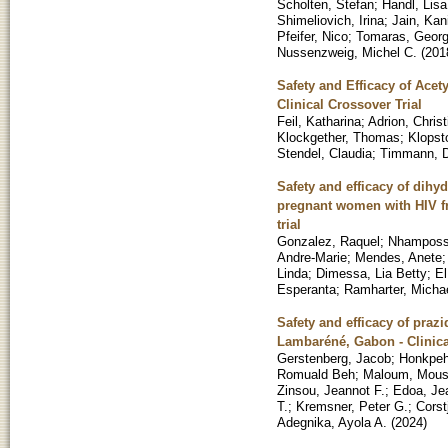
Scholten, Stefan
;
Handl, Lisa
Shimeliovich, Irina
;
Jain, Kan
Pfeifer, Nico
;
Tomaras, Georg
Nussenzweig, Michel C.
(
201
Safety and Efficacy of Ace
Clinical Crossover Trial
Feil, Katharina
;
Adrion, Christ
Klockgether, Thomas
;
Klopst
Stendel, Claudia
;
Timmann, 
Safety and efficacy of dihyd
pregnant women with HIV f
trial
Gonzalez, Raquel
;
Nhampossa
Andre-Marie
;
Mendes, Anete
Linda
;
Dimessa, Lia Betty
;
El
Esperanta
;
Ramharter, Micha
Safety and efficacy of pra
Lambaréné, Gabon - Clinical
Gerstenberg, Jacob
;
Honkpeh
Romuald Beh
;
Maloum, Mous
Zinsou, Jeannot F.
;
Edoa, Je
T.
;
Kremsner, Peter G.
;
Corst
Adegnika, Ayola A.
(
2024
)