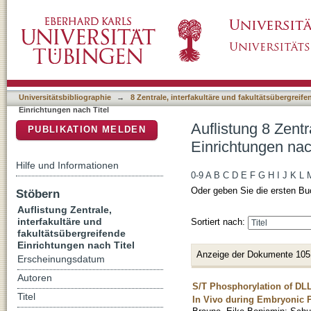
Auflistung 8 Zentrale, interfakultäre und faku
DSpace Repositorium (Manakin basiert)
Universitätsbibliographie
→
8 Zentrale, interfakultäre und fakultätsübergreif
Einrichtungen nach Titel
Auflistung 8 Zentr
PUBLIKATION MELDEN
Einrichtungen nac
Hilfe und Informationen
0-9
A
B
C
D
E
F
G
H
I
J
K
L
Oder geben Sie die ersten Bu
Stöbern
Auflistung Zentrale,
interfakultäre und
Sortiert nach:
fakultätsübergreifende
Einrichtungen nach Titel
Anzeige der Dokumente 105
Erscheinungsdatum
Autoren
S/T Phosphorylation of DLL1
Titel
In Vivo during Embryonic 