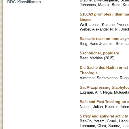
Braune, Eike-Benjamin
;
Schus
DDC-Klassifikation
Johannes
;
Macek, Boris
;
Kru
S100A9 promotes inflammas
kinase
Wolf, Jonas
;
Kusche, Yvonn
Weber, Alexander N. R.
;
Jorc
Saccade reaction time asym
Bieg, Hans-Joachim
;
Brescia
Sachbücher, populäre
Beer, Mathias
(
2015
)
Die Sache des Hadith ernst
Theologie
Vimercati Sanseverino, Rugg
SadA-Expressing Staphyloc
Luqman, Arif
;
Nega, Muluget
Safe and Fast Tracking on 
Nubert, Julian
;
Koehler, Joha
Safety and antiviral activit
Bar-On, Yotam
;
Gruell, Henn
Lehmann, Clara
;
Suarez, Isab