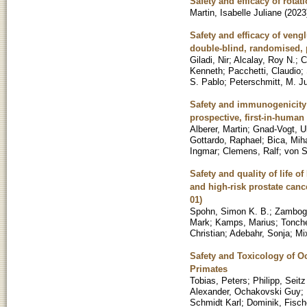
Safety and efficacy of rota
Martin, Isabelle Juliane
(
2023
Safety and efficacy of veng
double-blind, randomised, p
Giladi, Nir
;
Alcalay, Roy N.
;
C
Kenneth
;
Pacchetti, Claudio
;
S. Pablo
;
Peterschmitt, M. Ju
Safety and immunogenicity 
prospective, first-in-human 
Alberer, Martin
;
Gnad-Vogt, Ul
Gottardo, Raphael
;
Bica, Mih
Ingmar
;
Clemens, Ralf
;
von S
Safety and quality of life 
and high-risk prostate canc
01)
Spohn, Simon K. B.
;
Zambogl
Mark
;
Kamps, Marius
;
Tonche
Christian
;
Adebahr, Sonja
;
Mi
Safety and Toxicology of 
Primates
Tobias, Peters
;
Philipp, Seit
Alexander, Ochakovski Guy
;
Schmidt Karl
;
Dominik, Fisch