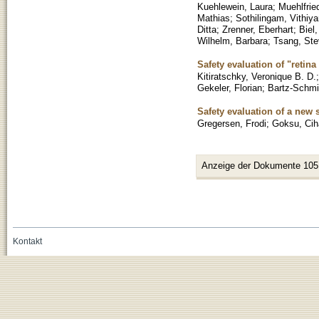
Kuehlewein, Laura
;
Muehlfrie
Mathias
;
Sothilingam, Vithiyan
Ditta
;
Zrenner, Eberhart
;
Biel,
Wilhelm, Barbara
;
Tsang, St
Safety evaluation of "retina
Kitiratschky, Veronique B. D.
Gekeler, Florian
;
Bartz-Schmid
Safety evaluation of a new 
Gregersen, Frodi
;
Goksu, Cih
Anzeige der Dokumente 105
Kontakt