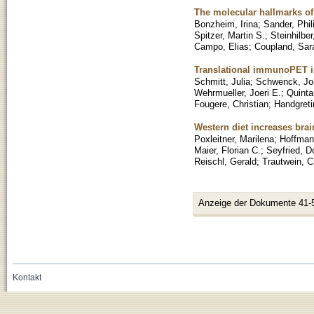
The molecular hallmarks of
Bonzheim, Irina
;
Sander, Phil
Spitzer, Martin S.
;
Steinhilber
Campo, Elias
;
Coupland, Sar
Translational immunoPET i
Schmitt, Julia
;
Schwenck, Jo
Wehrmueller, Joeri E.
;
Quintan
Fougere, Christian
;
Handgreti
Western diet increases br
Poxleitner, Marilena
;
Hoffmann
Maier, Florian C.
;
Seyfried, D
Reischl, Gerald
;
Trautwein, C
Anzeige der Dokumente 41-
Kontakt