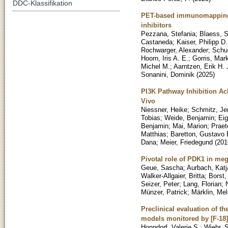
DDC-Klassifikation
PET-based immunomapping o
inhibitors
Pezzana, Stefania
;
Blaess, 
Castaneda
;
Kaiser, Philipp D.
Rochwarger, Alexander
;
Schue
Hoorn, Iris A. E.
;
Gorris, Mark
Michel M.
;
Aarntzen, Erik H. 
Sonanini, Dominik
(
2025
)
PI3K Pathway Inhibition Ac
Vivo
Niessner, Heike
;
Schmitz, Jen
Tobias
;
Weide, Benjamin
;
Eig
Benjamin
;
Mai, Marion
;
Praet
Matthias
;
Baretton, Gustavo 
Dana
;
Meier, Friedegund
(
201
Pivotal role of PDK1 in meg
Geue, Sascha
;
Aurbach, Katj
Walker-Allgaier, Britta
;
Borst,
Seizer, Peter
;
Lang, Florian
;
Münzer, Patrick
;
Märklin, Mel
Preclinical evaluation of th
models monitored by [F-18
Honndorf, Valerie S.
;
Wiehr, 