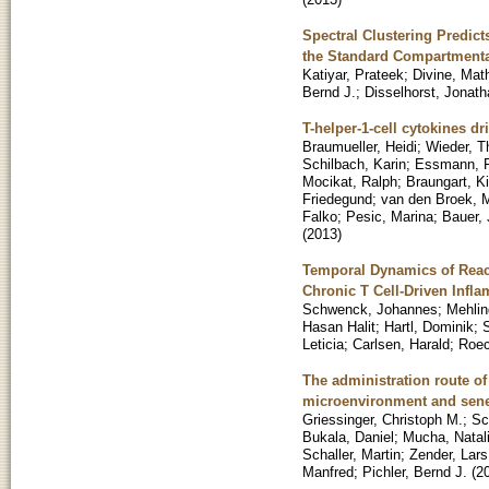
Spectral Clustering Predi
the Standard Compartment
Katiyar, Prateek
;
Divine, Mat
Bernd J.
;
Disselhorst, Jonath
T-helper-1-cell cytokines d
Braumueller, Heidi
;
Wieder, 
Schilbach, Karin
;
Essmann, 
Mocikat, Ralph
;
Braungart, Ki
Friedegund
;
van den Broek, 
Falko
;
Pesic, Marina
;
Bauer,
(
2013
)
Temporal Dynamics of Reac
Chronic T Cell-Driven Infl
Schwenck, Johannes
;
Mehli
Hasan Halit
;
Hartl, Dominik
;
Leticia
;
Carlsen, Harald
;
Roec
The administration route of
microenvironment and sen
Griessinger, Christoph M.
;
Sc
Bukala, Daniel
;
Mucha, Natal
Schaller, Martin
;
Zender, Lars
Manfred
;
Pichler, Bernd J.
(
2