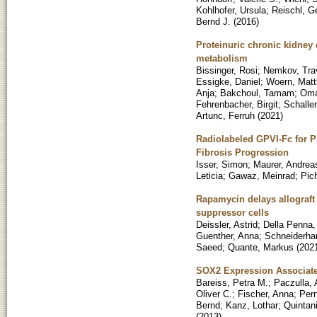
Kohlhofer, Ursula
;
Reischl, G
Bernd J.
(
2016
)
Proteinuric chronic kidney 
metabolism
Bissinger, Rosi
;
Nemkov, Tra
Essigke, Daniel
;
Woern, Matt
Anja
;
Bakchoul, Tamam
;
Oma
Fehrenbacher, Birgit
;
Schaller
Artunc, Ferruh
(
2021
)
Radiolabeled GPVI-Fc for P
Fibrosis Progression
Isser, Simon
;
Maurer, Andrea
Leticia
;
Gawaz, Meinrad
;
Pich
Rapamycin delays allograft 
suppressor cells
Deissler, Astrid
;
Della Penna,
Guenther, Anna
;
Schneiderhan
Saeed
;
Quante, Markus
(
202
SOX2 Expression Associate
Bareiss, Petra M.
;
Paczulla,
Oliver C.
;
Fischer, Anna
;
Pern
Bernd
;
Kanz, Lothar
;
Quintani
(
2013
)