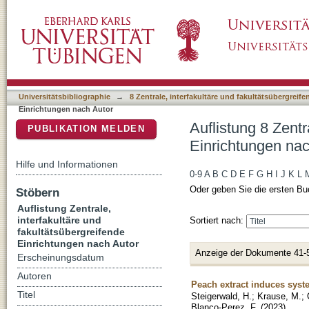
Auflistung 8 Zentrale, interfakultäre und fak
DSpace Repositorium (Manakin basiert)
"Quintanilla-Martinez, Leticia"
Universitätsbibliographie
→
8 Zentrale, interfakultäre und fakultätsübergreif
Einrichtungen nach Autor
Auflistung 8 Zentr
PUBLIKATION MELDEN
Einrichtungen nach
Hilfe und Informationen
0-9
A
B
C
D
E
F
G
H
I
J
K
L
Oder geben Sie die ersten Bu
Stöbern
Auflistung Zentrale,
interfakultäre und
Sortiert nach:
fakultätsübergreifende
Einrichtungen nach Autor
Anzeige der Dokumente 41-
Erscheinungsdatum
Autoren
Peach extract induces syst
Titel
Steigerwald, H.
;
Krause, M.
;
Blanco-Perez, F.
(
2023
)